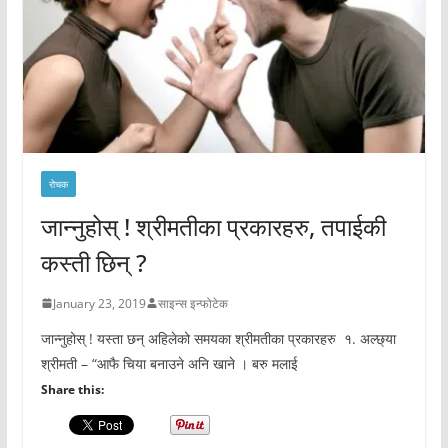
रोचक
जान्नुहोस् ! श्रीमतीका प्रकारहरु, तपाईकी
कस्ती छिन् ?
January 23, 2019
साइन्स इन्फोटेक
जान्नुहोस् ! यस्ता छन् अहिलेको समयका श्रीमतीका प्रकारहरु १. अल्छ्या
श्रीमती – “आफै चिया बनाउने अनि खाने । बरु मलाई
Share this: