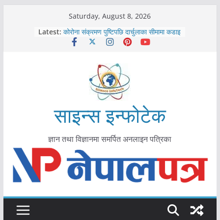
Skip
Saturday, August 8, 2026
to
Latest:
कोरोना संक्रमण पुष्टिपछि दार्चुलाका सीमामा कडाइ
content
विराटनगर महानगरद्वारा पूर्ण खोप सुनिश्चित घोषणा
तयारी
मकवानपुरमा खोरेत रोग विरुद्धको खोप लगाउन
सुरु
आयुर्वेद चिकित्सा प्रणालीको भूमिका महत्वपूर्ण छ :
मुख्यमन्त्री शाह
काभ्रेपलाञ्चोकमा आयुर्वेद स्वास्थ्योपचारतर्फ
साइन्स इन्फोटेक
आकर्षण बढ्दै
ज्ञान तथा विज्ञानमा समर्पित अनलाइन पत्रिका