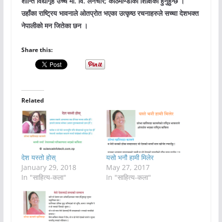
शान्ति विद्यागृह उच्च मा. वि. लैनचौर; काठमाण्डौकी शिक्षिका हुनुहुन्छ ।
उहाँका राष्ट्रिय भावनाले ओतप्रोत भएका उत्कृष्ठ रचनाहरुले सच्चा देशभक्त
नेपालीको मन जितेका छन ।
Share this:
Related
देश यस्तो होस्
यसो भनौ हामी मिलेर
January 29, 2018
May 27, 2017
In "साहित्य-कला"
In "साहित्य-कला"