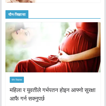
यौन-जिज्ञासा
यौन जिज्ञासा
महिला र युवतीले गर्भपतन होइन आफ्नो सुरक्षा
आफै गर्न सक्नुपर्छ