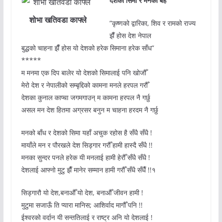
देशको सिमा र मनको बह
शोभा खतिवडा काफ्ले
”कृष्णको द्वारिका, शिव र रामको राज्य
झैँ होस देश नेपाल
बुद्धको चाहना झैँ होस यो देशको हरेक सिमाना हरेक साँध”
*****
म मनमा एक दिप बालेर यो देशको सिमालाई पनि खोजौँ
मेरो देश र नेपालीको सम्बृद्दिको कामना मनले हरपल गरौँ
देशका कुनाल काप्चा जगमगाउन् म कामना हरपल नै गर्छु
असल मन देश हितमा अग्रसर बनुन म चाहना हरदम नै गर्छु
मनको बाँध र देशको सिमा यहाँ अचुक रहोस है सँधै सँधै !
मायाँले मन र पौरखले देश सिड्गार गरौँ हामी हास्दै सँधै !!
मनका सुन्दर पनले हरेक यी मनलाई हामी हेरौँ सँधै सँधै !
देशलाई आफ्नो मुटु झैँ मानेर सम्मान हामी गरौँ सँधै सँधैँ !!१
सिड्गारौ यो देश,बनाऔँ यो देश, बनाऔँ जीवन हामी !
मुटुमा सजाऊँ ति प्यारा मानिस; आशिर्वाद मागौँ पनि !!
ईश्वरको वर्दान यी सन्ततिलाई र राष्ट्र अनि यो देशलाई !