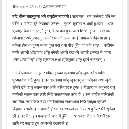
January 28, 2017
साइन्स इन्फोटेक
बढि बाँच्न चाहनुहुन्छ भने रुनुहोस् मज्जाले !
सामान्यतः रुन कसैलाई पनि मन
पर्दैन । मानिस दुई हिसाबले रुन्छन् । एउटा खुशीमा र अर्को दुःखमा । धक
फुकाएर रुँदा मन हलुंगो हुन्छ, पीडा कम हुन्छ अनि शितल हुन्छ । मान्छेको
आँखाबाट आँशु आउनु कमजोर मनको उपज नभई सामान्य प्रक्रिया हो ।
महिला होस् वा पुरुष मनमा दुख पर्दा तथा पीडा हुँदा जो पनि रुन्छ । कतिपय
मान्छे आफ्नो आँखाबाट आँशु बगेको अरुले देखेभने आफ्नो इज्जत नै जान्छ
भनेर आँखाभित्रै आँशु लुकाउन तथा लुकिलुकी आँशु झार्न चाहन्छन् ।
मनोविश्लेषकका अनुसार महिलाहरुको तुलनामा आँशु लुकाउने प्रवृत्ति
पुरुषहरुमा बढि हुन्छ । तर वास्तवमा आँशु लुकाउनु वा नरोएको तथा खुसी
रहेँको ढोँग रच्नु स्वास्थ्यका लागि हानिकारक हुन्छ । विज्ञहरुका अनुसार रुनु
मान्छेको स्वास्थ्यका लागि निकै सकारात्मक काम हो । रुने बानीले मानिसको
शारीरिक, सामाजिक तथा मनोवैज्ञानिक स्वास्थ्यमा निकै फाइदा पूराउने
विज्ञहरु बताउँछन् । हामीले हाँस्दा स्वास्थ्यका लागि राम्रो हुनेबारे धैरै सुनेका
छौं । तर रुँदा हुने फाइदाको चर्चा नै हुँदैन। खासगरी रुँदा पनि शरीरका
लागि धेरै फाइदा हुने अध्यनले देखाएको छ ।