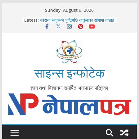
Skip
Sunday, August 9, 2026
to
Latest:
कोरोना संक्रमण पुष्टिपछि दार्चुलाका सीमामा कडाइ
content
विराटनगर महानगरद्वारा पूर्ण खोप सुनिश्चित घोषणा
तयारी
मकवानपुरमा खोरेत रोग विरुद्धको खोप लगाउन
सुरु
आयुर्वेद चिकित्सा प्रणालीको भूमिका महत्वपूर्ण छ :
मुख्यमन्त्री शाह
काभ्रेपलाञ्चोकमा आयुर्वेद स्वास्थ्योपचारतर्फ
साइन्स इन्फोटेक
आकर्षण बढ्दै
ज्ञान तथा विज्ञानमा समर्पित अनलाइन पत्रिका