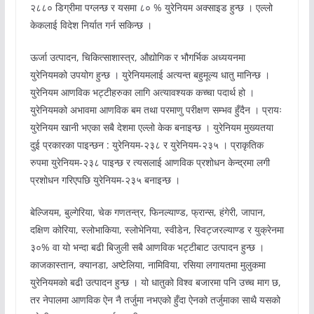
२८८० डिग्रीमा पग्लन्छ र यसमा ८० % युरेनियम अक्साइड हुन्छ । एल्लो
केकलाई विदेश निर्यात गर्न सकिन्छ ।
ऊर्जा उत्पादन, चिकित्साशास्त्र, औद्योगिक र भौगर्भिक अध्ययनमा
युरेनियमको उपयोग हुन्छ । युरेनियमलाई अत्यन्त बहुमूल्य धातु मानिन्छ ।
युरेनियम आणविक भट्टीहरुका लागि अत्यावश्यक कच्चा पदार्थ हो ।
युरेनियमको अभावमा आणविक बम तथा परमाणु परीक्षण सम्भव हुँदैन । प्रायः
युरेनियम खानी भएका सबै देशमा एल्लो केक बनाइन्छ । युरेनियम मुख्यतया
दुई प्रकारका पाइन्छन : युरेनियम-२३८ र युरेनियम-२३५ । प्राकृतिक
रुपमा युरेनियम-२३८ पाइन्छ र त्यसलाई आणविक प्रशोधन केन्द्रमा लगी
प्रशोधन गरिएपछि युरेनियम-२३५ बनाइन्छ ।
बेल्जियम, बुल्गेरिया, चेक गणतन्त्र, फिनल्याण्ड, फ्रान्स, हंगेरी, जापान,
दक्षिण कोरिया, स्लोभाकिया, स्लोभेनिया, स्वीडेन, स्विट्जरल्याण्ड र युक्रेनमा
३०% वा यो भन्दा बढी बिजुली सबै आणविक भट्टीबाट उत्पादन हुन्छ ।
काजकास्तान, क्यानडा, अष्टेलिया, नामिविया, रसिया लगायतमा मुलुकमा
युरेनियमको बढी उत्पादन हुन्छ । यो धातुको विश्व बजारमा पनि उच्च माग छ,
तर नेपालमा आणविक ऐन नै तर्जुमा नभएको हुँदा ऐनको तर्जुमाका साथै यसको