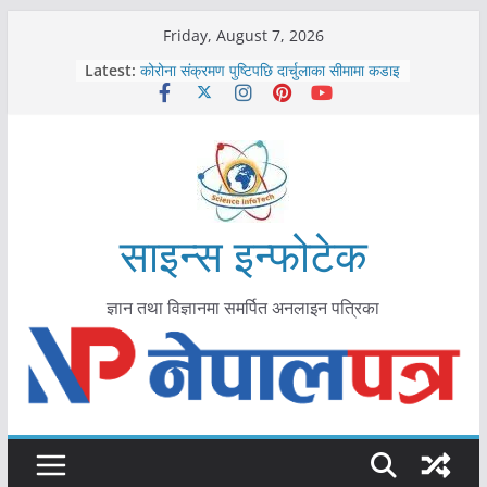
Skip
Friday, August 7, 2026
काभ्रेपलाञ्चोकमा आयुर्वेद स्वास्थ्योपचारतर्फ
to
Latest:
आकर्षण बढ्दै
content
कोरोना संक्रमण पुष्टिपछि दार्चुलाका सीमामा कडाइ
विराटनगर महानगरद्वारा पूर्ण खोप सुनिश्चित घोषणा
तयारी
मकवानपुरमा खोरेत रोग विरुद्धको खोप लगाउन
सुरु
आयुर्वेद चिकित्सा प्रणालीको भूमिका महत्वपूर्ण छ :
मुख्यमन्त्री शाह
साइन्स इन्फोटेक
ज्ञान तथा विज्ञानमा समर्पित अनलाइन पत्रिका