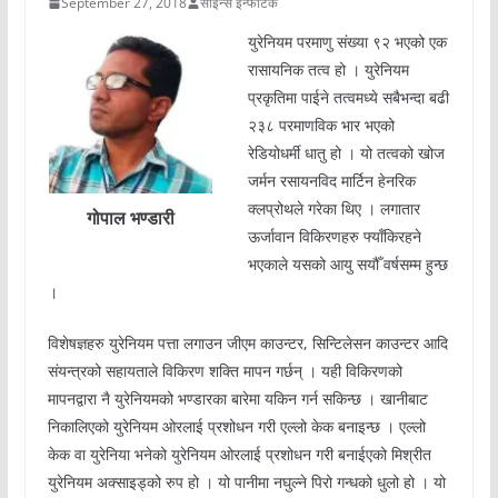
September 27, 2018
साइन्स इन्फोटेक
युरेनियम परमाणु संख्या ९२ भएको एक
रासायनिक तत्व हो । युरेनियम
प्रकृतिमा पाईने तत्वमध्ये सबैभन्दा बढी
२३८ परमाणविक भार भएको
रेडियोधर्मी धातु हो । यो तत्वको खोज
जर्मन रसायनविद मार्टिन हेनरिक
क्लप्रोथले गरेका थिए । लगातार
गोपाल भण्डारी
ऊर्जावान विकिरणहरु फ्याँकिरहने
भएकाले यसको आयु सयौँ वर्षसम्म हुन्छ
।
विशेषज्ञहरु युरेनियम पत्ता लगाउन जीएम काउन्टर, सिन्टिलेसन काउन्टर आदि
संयन्त्रको सहायताले विकिरण शक्ति मापन गर्छन् । यही विकिरणको
मापनद्वारा नै युरेनियमको भण्डारका बारेमा यकिन गर्न सकिन्छ । खानीबाट
निकालिएको युरेनियम ओरलाई प्रशोधन गरी एल्लो केक बनाइन्छ । एल्लो
केक वा युरेनिया भनेको युरेनियम ओरलाई प्रशोधन गरी बनाईएको मिश्रीत
युरेनियम अक्साइड्को रुप हो । यो पानीमा नघुल्ने पिरो गन्धको धुलो हो । यो