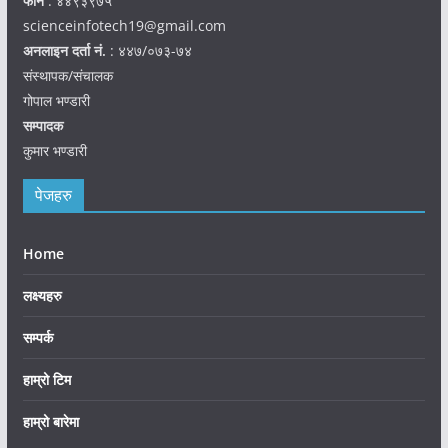
फोन
: ४४९३९७५
scienceinfotech19@gmail.com
अनलाइन दर्ता नं.
: ४४७/०७३-७४
संस्थापक/संचालक
गोपाल भण्डारी
सम्पादक
कुमार भण्डारी
पेजहरु
Home
लक्ष्यहरु
सम्पर्क
हाम्रो टिम
हाम्रो बारेमा