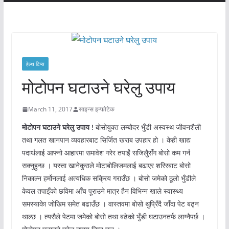
हेल्थ टिप्स
मोटोपन घटाउने घरेलु उपाय
March 11, 2017
साइन्स इन्फोटेक
मोटोपन घटाउने घरेलु उपाय
!
बोसोयुक्त लम्बोदर भुँडी अस्वस्थ जीवनशैली
तथा गलत खानपान व्यवहारबाट सिर्जित खराब उपहार हो । केही खाद्य
पदार्थलाई आफ्नो आहारमा समावेश गरेर तपाईं सजिलैुसँग बोसो कम गर्न
सक्नुहुन्छ । यस्ता खानेकुराले मोटाबोलिजमलाई बढाएर शरिरबाट बोसो
निकाल्न हर्मोनलाई अत्यधिक सक्रिय गराउँछ । बोसो जमेको ठूलो भुँडीले
केवल तपाइँको छविमा आँच पूराउने मात्र हैन विभिन्न खाले स्वास्थ्य
समस्याकेा जोखिम समेत बढाउँछ । वास्तवमा बोसो थुपि्रँदै जाँदा पेट बढ्न
थाल्छ । त्यसैले पेटमा जमेको बोसो तथा बढेको भुँडी घटाउनतर्फ लाग्नैपर्छ ।