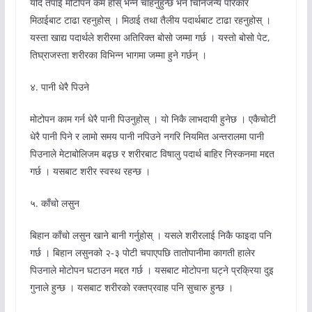
यदि तपाईं मोटोपन कम होस् भन्ने चाहनुहुन्छ भने चिनिजन्य परिकार
मिठाईबाट टाढा रहनुहोस् । मिठाई तथा तैलीय पदार्थबाट टाढा रहनुहोस् ।
यस्ता खाद्य पदार्थले शरीरमा अतिरिक्त बोसो जम्मा गर्छ । यस्तो बोसो पेट,
तिघ्राजस्ता शरीरका विभिन्न भागमा जम्मा हुने गर्छन् ।
४. पानी धेरै पिउने
मोटोपन काम गर्न धेरै पानी पिउनुहोस् । यो निकै लाभदायी हुनेछ । एकैचोटी
धेरै पानी पिने र लामो समय पानी नपिउने नगरि नियमित अन्तरालमा पानी
पिउनाले मेटाबोलिजम बढ्छ र शरीरबाट विषालु पदार्थ बाहिर निस्कनमा मद्दत
गर्छ । यसबाट शरीर स्वस्थ रहन्छ ।
५. काँचो लसुन
बिहान काँचो लसुन खाने बानी गर्नुहोस् । यसले शरीरलाई निकै फाइदा पनि
गर्छ । बिहान लसुनको २-३ पोटी चपाएपछि तातोपानीमा कागती हालेर
पिउनाले मोटोपन घटाउन मद्दत गर्छ । यसबाट मोटोपना घट्ने प्रक्रिया दुइ
गुनाले हुन्छ । यसबाट शरीरको रक्तप्रवाह पनि सुचारु हुन्छ ।