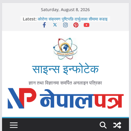
Skip
Saturday, August 8, 2026
to
Latest:
कोरोना संक्रमण पुष्टिपछि दार्चुलाका सीमामा कडाइ
content
विराटनगर महानगरद्वारा पूर्ण खोप सुनिश्चित घोषणा
तयारी
मकवानपुरमा खोरेत रोग विरुद्धको खोप लगाउन
सुरु
आयुर्वेद चिकित्सा प्रणालीको भूमिका महत्वपूर्ण छ :
मुख्यमन्त्री शाह
काभ्रेपलाञ्चोकमा आयुर्वेद स्वास्थ्योपचारतर्फ
साइन्स इन्फोटेक
आकर्षण बढ्दै
ज्ञान तथा विज्ञानमा समर्पित अनलाइन पत्रिका