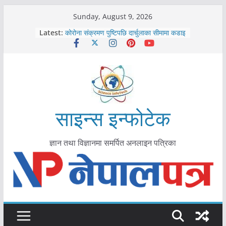
Skip
Sunday, August 9, 2026
to
Latest:
काभ्रेपलाञ्चोकमा आयुर्वेद स्वास्थ्योपचारतर्फ
content
आकर्षण बढ्दै
कोरोना संक्रमण पुष्टिपछि दार्चुलाका सीमामा कडाइ
विराटनगर महानगरद्वारा पूर्ण खोप सुनिश्चित घोषणा
तयारी
मकवानपुरमा खोरेत रोग विरुद्धको खोप लगाउन
सुरु
आयुर्वेद चिकित्सा प्रणालीको भूमिका महत्वपूर्ण छ :
साइन्स इन्फोटेक
मुख्यमन्त्री शाह
ज्ञान तथा विज्ञानमा समर्पित अनलाइन पत्रिका