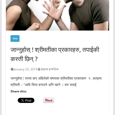
रोचक
जान्नुहोस् ! श्रीमतीका प्रकारहरु, तपाईकी
कस्ती छिन् ?
January 23, 2019
साइन्स इन्फोटेक
जान्नुहोस् ! यस्ता छन् अहिलेको समयका श्रीमतीका प्रकारहरु १. अल्छ्या
श्रीमती – “आफै चिया बनाउने अनि खाने । बरु मलाई
Share this: