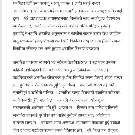
घनमिटर केही सय परमाणु र अणु पाइन्छ । त्यति मात्रै नभएर
अन्तरिक्षयात्रीको जीवनलाई खतरामा पार्ने हानीकारक विकिरणहरू पनि त्यहाँ
हुन्छ । धेरै टाढाटाढाका तारामण्डलबाट निस्केको उच्च ऊर्जायुक्त किरणहरू
जस्तै–एक्सरे, गामारे र कस्मिक रेहरूले पनि अन्तरिक्ष भरिएको हुन्छ ।
पुष्ट्याँई नभएपनि अन्तरिक्ष अनुसन्धान र खोजीमा संलग्न राष्ट्र तथा त्यहाँका
अनुसन्धानकर्ताहरु पृथ्वीभन्दा अर्को पनि विकसित ग्रह छ र त्यहाँ मानिसभन्दा
विकसित जीवहरु छन् भन्ने कुरामा अघोषित विश्वास राख्दछन् ।
अन्तरिक्ष यात्रामा सहभागी भई सकेका वैज्ञानिकहरुले त उडानका क्रममा
कहिल्यै नदेखिएका सिलिन्डर जस्ता वस्तुहरु देखेको बताएका छन् ।
वैज्ञानिकहरुले अन्तरिक्ष जीवहरुले पृथ्वीमा नियमित रुपमा चियाई रहेको जस्तो
भान हुने गरेको रोमाञ्चक अनुभूति सुनाउँछन् । अन्तरिक्ष यात्रालाई निकै
चुनौतीपुर्ण र खर्चिलो मानिन्छ । अन्तरिक्ष यात्रा विशेषगरी वैज्ञानिक खोजका
लागि केन्द्रीत हुँदै आएको छ । तर पनि यस प्रकारका खोजमुलक
घटनाहरुको आलोचना पनि हुँदै आएको छ । विश्वमा हाल मानिस सहितको
अन्तरिक्ष यानलाई पृथ्वीको कक्ष बाहिर पुर्याउने क्षमता रुस, अमेरिका र
चीनसंग मात्रै छ । पछिल्लो समय अन्तरिक्ष अभियानमा नेपालका दुई छिमेकी
चीन र भारत प्रतिस्पर्धात्मक रुपमा देखिएका छन् । दुवै देशले यस क्षेत्रमा