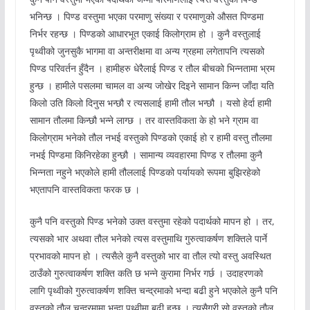
भनिन्छ । पिण्ड वस्तुमा भएका परमाणु संख्या र परमाणुको औसत पिण्डमा
निर्भर रहन्छ । पिण्डको आधारभूत एकाई किलोग्राम हो । कुनै वस्तुलाई
पृथ्वीको जुनसुकै भागमा वा अन्तरीक्षमा वा अन्य ग्रहमा लगेतापनि त्यसको
पिण्ड परिवर्तन हुँदैन । हामीहरु धेरैलाई पिण्ड र तौल बीचको भिन्नतामा भ्रम
हुन्छ । हामीले पसलमा चामल वा अन्य जोखेर दिइने सामान किन्न जाँदा यति
किलो उति किलो दिनुस भन्छौ र त्यसलाई हामी तौल भन्छौ । यसो हेर्दा हामी
सामान तौलमा किन्छौ भन्ने लाग्छ । तर वास्तविकता के हो भने ग्राम वा
किलोग्राम भनेको तौल नभई वस्तुको पिण्डको एकाई हो र हामी वस्तु तौलमा
नभई पिण्डमा किनिरहेका हुन्छौ । सामान्य व्यवहारमा पिण्ड र तौलमा कुनै
भिन्नता नहुने भएकोले हामी तौललाई पिण्डको पर्यायको रूपमा बुझिरहेको
भएतापनि वास्तविकता फरक छ ।
कुनै पनि वस्तुको पिण्ड भनेको उक्त वस्तुमा रहेको पदार्थको मापन हो । तर,
त्यसको भार अथवा तौल भनेको त्यस वस्तुमाथि गुरुत्वाकर्षण शक्तिले पार्ने
प्रभावको मापन हो । त्यसैले कुनै वस्तुको भार वा तौल त्यो वस्तु अवस्थित
ठाउँको गुरुत्वाकर्षण शक्ति कति छ भन्ने कुरामा निर्भर गर्छ । उदाहरणको
लागि पृथ्वीको गुरुत्वाकर्षण शक्ति चन्द्रमाको भन्दा बढी हुने भएकोले कुनै पनि
वस्तुको तौल चन्द्रमामा भन्दा पृथ्वीमा बढी हुन्छ । त्यसैगरी सो वस्तुको तौल