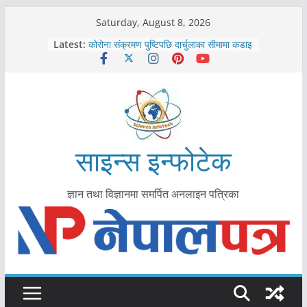
Skip
Saturday, August 8, 2026
to
Latest:
कोरोना संक्रमण पुष्टिपछि दार्चुलाका सीमामा कडाइ
content
विराटनगर महानगरद्वारा पूर्ण खोप सुनिश्चित घोषणा
तयारी
मकवानपुरमा खोरेत रोग विरुद्धको खोप लगाउन
सुरु
आयुर्वेद चिकित्सा प्रणालीको भूमिका महत्वपूर्ण छ :
मुख्यमन्त्री शाह
काभ्रेपलाञ्चोकमा आयुर्वेद स्वास्थ्योपचारतर्फ
साइन्स इन्फोटेक
आकर्षण बढ्दै
ज्ञान तथा विज्ञानमा समर्पित अनलाइन पत्रिका