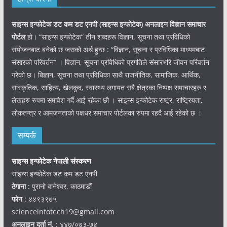
साइन्स इन्फोटेक डट कम डट एनपी (साइन्स
इन्फोटेक)
अनलाइन विज्ञान समाचार
पोर्टल
हो। “साइन्स इन्फोटेक” तीन शब्दहरू विज्ञान, सूचना तथा प्रविधिको
संयोजनबाट बनेको छ जसको अर्थ हुन्छ : “विज्ञान, सूचना र प्रविधिका माध्यमबाट
संसारको परिवर्तन” । विज्ञान, सूचना प्रविधिको प्रगतिले संसारभरि जीवन परिवर्तन
गरेको छ। बिज्ञान, सूचना तथा प्रविधिका साथै राजनीतिक, सामाजिक, आर्थिक,
सांस्कृतिक, साहित्य, खेलकुद, स्वास्थ्य लगायत सबै क्षेत्रका निष्पक्ष समाचारहरु र
लेखहरु रुपमा समावेश गर्दै आई रहेका छौ । साइन्स इन्फोटेक राष्ट्र, राष्ट्रियता,
लोकतन्त्र र आमजनताको पक्षधर समाचार पोर्टलका रुपमा रहदै आई रहेको छ ।
सम्पर्क
साइन्स इन्फोटेक नेपाली संस्करण
साइन्स इन्फोटेक डट कम डट एनपी
ठेगाना
: पुरानो वानेश्वर, काठमाडौं
फोन
: ४४९३९७५
scienceinfotech19@gmail.com
अनलाइन दर्ता नं.
: ४४७/०७३-७४