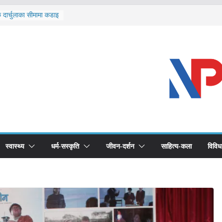
ि दार्चुलाका सीमामा कडाइ
ूर्ण खोप सुनिश्चित घोषणा
विरुद्धको खोप लगाउन
ीको भूमिका महत्वपूर्ण छ :
 स्वास्थ्योपचारतर्फ
स्वास्थ्य
धर्म-सस्कृति
जीवन-दर्शन
साहित्य-कला
विविध