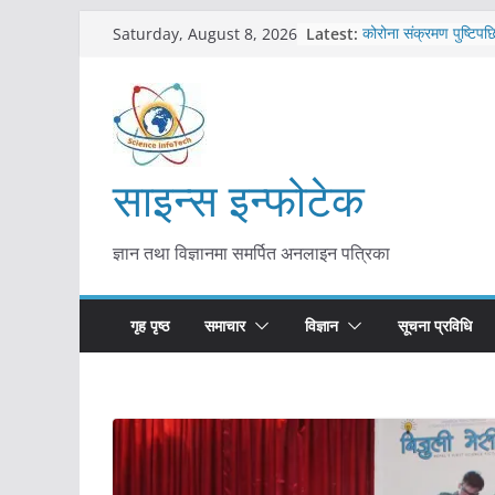
Skip
Latest:
कोरोना संक्रमण पुष्टिपछ
Saturday, August 8, 2026
to
विराटनगर महानगरद्वारा प
तयारी
content
मकवानपुरमा खोरेत रोग 
सुरु
आयुर्वेद चिकित्सा प्रणाल
मुख्यमन्त्री शाह
साइन्स इन्फोटेक
काभ्रेपलाञ्चोकमा आयुर्वेद
आकर्षण बढ्दै
ज्ञान तथा विज्ञानमा समर्पित अनलाइन पत्रिका
गृह पृष्ठ
समाचार
विज्ञान
सूचना प्रविधि