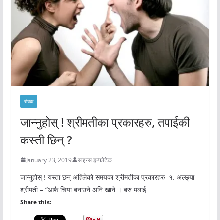
रोचक
जान्नुहोस् ! श्रीमतीका प्रकारहरु, तपाईकी
कस्ती छिन् ?
January 23, 2019
साइन्स इन्फोटेक
जान्नुहोस् ! यस्ता छन् अहिलेको समयका श्रीमतीका प्रकारहरु १. अल्छ्या
श्रीमती – “आफै चिया बनाउने अनि खाने । बरु मलाई
Share this: