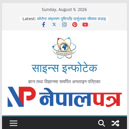
Skip
Sunday, August 9, 2026
to
Latest:
कोरोना संक्रमण पुष्टिपछि दार्चुलाका सीमामा कडाइ
content
विराटनगर महानगरद्वारा पूर्ण खोप सुनिश्चित घोषणा
तयारी
मकवानपुरमा खोरेत रोग विरुद्धको खोप लगाउन
सुरु
आयुर्वेद चिकित्सा प्रणालीको भूमिका महत्वपूर्ण छ :
मुख्यमन्त्री शाह
काभ्रेपलाञ्चोकमा आयुर्वेद स्वास्थ्योपचारतर्फ
साइन्स इन्फोटेक
आकर्षण बढ्दै
ज्ञान तथा विज्ञानमा समर्पित अनलाइन पत्रिका