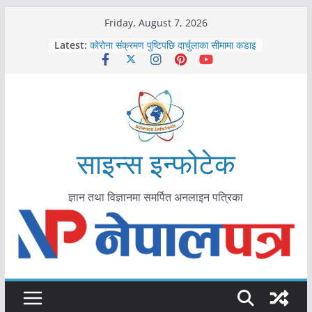
Skip
Friday, August 7, 2026
काभ्रेपलाञ्चोकमा आयुर्वेद स्वास्थ्योपचारतर्फ
to
Latest:
आकर्षण बढ्दै
content
कोरोना संक्रमण पुष्टिपछि दार्चुलाका सीमामा कडाइ
विराटनगर महानगरद्वारा पूर्ण खोप सुनिश्चित घोषणा
तयारी
मकवानपुरमा खोरेत रोग विरुद्धको खोप लगाउन
सुरु
आयुर्वेद चिकित्सा प्रणालीको भूमिका महत्वपूर्ण छ :
मुख्यमन्त्री शाह
साइन्स इन्फोटेक
ज्ञान तथा विज्ञानमा समर्पित अनलाइन पत्रिका