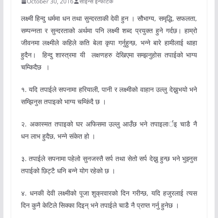
October 30, 2016
साइन्स इन्फोटेक
लक्ष्मी हिन्दु धर्ममा धन तथा सुन्दरताकी देवी हुन । सौभाग्य, समृद्धि, सफलता,
सम्पन्नता र सुन्दरताको अर्थमा पनि लक्ष्मी शब्द प्रयुक्त हुने गर्दछ। हाम्रो
जीवनमा लक्ष्मीले कहिले कति बेला कृपा गर्नुहुन्छ, भन्ने बारे हामीलाई थाहा
हुदैन। हिन्दु शास्त्रमा यी लक्षणहरु देखिएमा सम्झनुहोस तपाईको भाग्य
चम्किदैछ ।
१. यदि तपाईले सपनामा हरियाली, पानी र लक्ष्मीको वाहान उल्लु देख्नुभयो भने
सम्झिनुस तपाइको भाग्य चम्किंदै छ ।
२. अकास्मत तपाइको घर अफिसमा उल्लु आउँछ भने तपाइलार्इ चाडै नै
धन लाभ हुदैछ, भन्ने संकेत हो ।
३. तपाईले सपनामा पहेलो सुनजस्तै सर्प तथा सेतो सर्प देख्नु हुन्छ भने भुझ्नुस
तपाईको छिट्टै धनि बन्ने योग रहेको छ ।
४. धनकी देवी लक्ष्मीको पूजा शुक्रवारको दिन गरीन्छ, यदि हजुरलाई त्यस
दिन कुनै केटिले सिक्का दिइन् भने तपाईले चाडै नै प्राप्त गर्नु हुनेछ ।