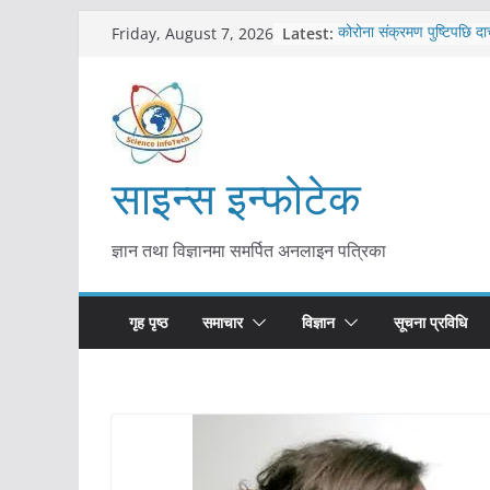
Skip
Latest:
कोरोना संक्रमण पुष्टिपछि दा
Friday, August 7, 2026
to
विराटनगर महानगरद्वारा पूर्ण
तयारी
content
मकवानपुरमा खोरेत रोग विरु
सुरु
आयुर्वेद चिकित्सा प्रणालीको 
मुख्यमन्त्री शाह
साइन्स इन्फोटेक
काभ्रेपलाञ्चोकमा आयुर्वेद स्व
आकर्षण बढ्दै
ज्ञान तथा विज्ञानमा समर्पित अनलाइन पत्रिका
गृह पृष्ठ
समाचार
विज्ञान
सूचना प्रविधि