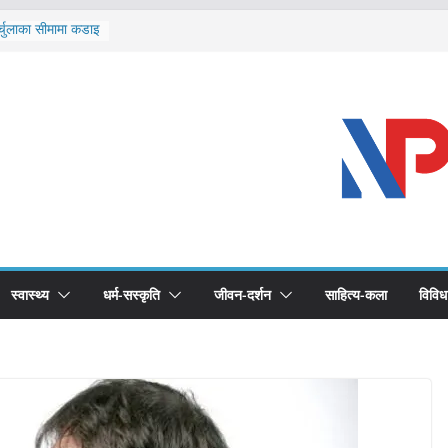
र्चुलाका सीमामा कडाइ
 खोप सुनिश्चित घोषणा
द्धको खोप लगाउन
भूमिका महत्वपूर्ण छ :
ास्थ्योपचारतर्फ
स्वास्थ्य
धर्म-सस्कृति
जीवन-दर्शन
साहित्य-कला
विविध