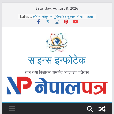
Skip
Saturday, August 8, 2026
to
Latest:
कोरोना संक्रमण पुष्टिपछि दार्चुलाका सीमामा कडाइ
content
विराटनगर महानगरद्वारा पूर्ण खोप सुनिश्चित घोषणा
तयारी
मकवानपुरमा खोरेत रोग विरुद्धको खोप लगाउन
सुरु
आयुर्वेद चिकित्सा प्रणालीको भूमिका महत्वपूर्ण छ :
मुख्यमन्त्री शाह
काभ्रेपलाञ्चोकमा आयुर्वेद स्वास्थ्योपचारतर्फ
साइन्स इन्फोटेक
आकर्षण बढ्दै
ज्ञान तथा विज्ञानमा समर्पित अनलाइन पत्रिका