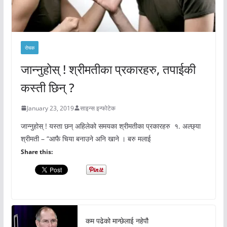
रोचक
जान्नुहोस् ! श्रीमतीका प्रकारहरु, तपाईकी
कस्ती छिन् ?
January 23, 2019
साइन्स इन्फोटेक
जान्नुहोस् ! यस्ता छन् अहिलेको समयका श्रीमतीका प्रकारहरु १. अल्छ्या
श्रीमती – “आफै चिया बनाउने अनि खाने । बरु मलाई
Share this:
कम पढेको मान्छेलाई नहेपौ