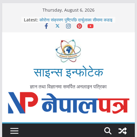
Skip
Thursday, August 6, 2026
to
Latest:
कोरोना संक्रमण पुष्टिपछि दार्चुलाका सीमामा कडाइ
content
विराटनगर महानगरद्वारा पूर्ण खोप सुनिश्चित घोषणा
तयारी
मकवानपुरमा खोरेत रोग विरुद्धको खोप लगाउन
सुरु
आयुर्वेद चिकित्सा प्रणालीको भूमिका महत्वपूर्ण छ :
मुख्यमन्त्री शाह
काभ्रेपलाञ्चोकमा आयुर्वेद स्वास्थ्योपचारतर्फ
साइन्स इन्फोटेक
आकर्षण बढ्दै
ज्ञान तथा विज्ञानमा समर्पित अनलाइन पत्रिका