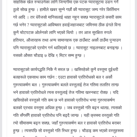
साहसिक खेल रुचाउनेका लागि जिन्दगीमा एक पटक प्यारासुटमा उडन गर्ने
ठुलो सोख हुन्छ । हामीले खबर सुन्ने गर्छौ की प्यारासुट जम्प गरेर किर्तिमान
गरे आदि । तर धेरैजसो मानिसलाई थाहा नहुन सक्छ प्यारासुटले कसरी काम
गर्छ भनेर ? प्यारासुटको आविष्कार हवाईजहाजबाट जमिनमा ठीक ढंगले विना
कुनै चोटपटक ओर्लनको लागि भएको थियो । तर आज सुरक्षित रुपले
हतियार, औजारहरू तथा अन्य सामानहरू एक ठाउँबाट अर्को ठाउँमा पुऱ्याउन
पनि प्यारासुटको प्रयोग गर्न थालिएको छ । प्यारासुट नाइलनबाट बनाइन्छ ।
यसको औसत चौडाइ ७ देखि ९ मिटर सम्म हुन्छ ।
प्यारासुटको कार्यपद्धति निकै नै सरल छ । खसिरहेको कुनै वस्तुमा दुईथरी
बलहरूले एकसाथ काम गर्छन : एउटा हावाको प्रतिरोधको बल र अर्को
गुरुत्वाकर्षण बल । गुरुत्वाकर्षण बलले वस्तुलाई तेज गतिमा तलतिर तान्छ
भने हावाको प्रतिरोधले त्यस वस्तुलाई तेज गतिमा खस्नबाट रोक्छ । यदि
खसिरहेको वस्तुको गति कम छ भने हावाको प्रतिरोध भन्दा गुरुत्वाकर्षण
बलको प्रभाव वस्तुमा अधिक हुन्छ । जब वस्तुको गति बढ्न थाल्छ, त्यसको
गति सँगसँगै हावाको प्रतिरोध पनि बढ्दै जान्छ । यही क्रममा वस्तुको गति
त्यो सीमासम्म बढ्न सक्छ, जहाँ गुरुत्वाकर्षण बल र हावाको प्रतिरोध बराबर
हुन्छ । त्यसपछि सो वस्तुको गति स्थिर हुन्छ । चौडाइ कम भएको वस्तुहरूमा