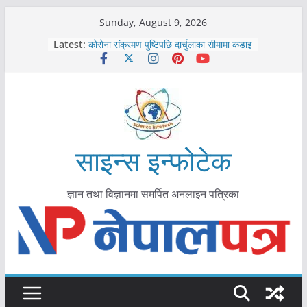
Skip
Sunday, August 9, 2026
काभ्रेपलाञ्चोकमा आयुर्वेद स्वास्थ्योपचारतर्फ
to
Latest:
आकर्षण बढ्दै
content
कोरोना संक्रमण पुष्टिपछि दार्चुलाका सीमामा कडाइ
विराटनगर महानगरद्वारा पूर्ण खोप सुनिश्चित घोषणा
तयारी
मकवानपुरमा खोरेत रोग विरुद्धको खोप लगाउन
सुरु
आयुर्वेद चिकित्सा प्रणालीको भूमिका महत्वपूर्ण छ :
मुख्यमन्त्री शाह
साइन्स इन्फोटेक
ज्ञान तथा विज्ञानमा समर्पित अनलाइन पत्रिका