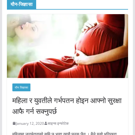
यौन-जिज्ञासा
यौन जिज्ञासा
महिला र युवतीले गर्भपतन होइन आफ्नो सुरक्षा
आफै गर्न सक्नुपर्छ
January 12, 2020
साइन्स इन्फोटेक
महिलामा जनचेतनाको कमि छ भन्दा खासै फरक छैन । मैले यसो भनिरहदा