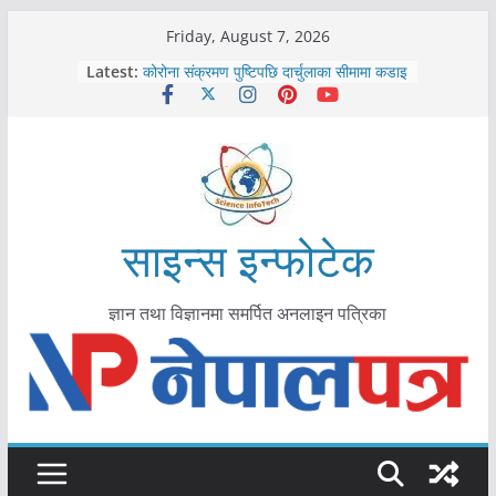
Skip
Friday, August 7, 2026
to
Latest:
कोरोना संक्रमण पुष्टिपछि दार्चुलाका सीमामा कडाइ
content
विराटनगर महानगरद्वारा पूर्ण खोप सुनिश्चित घोषणा
तयारी
मकवानपुरमा खोरेत रोग विरुद्धको खोप लगाउन
सुरु
आयुर्वेद चिकित्सा प्रणालीको भूमिका महत्वपूर्ण छ :
मुख्यमन्त्री शाह
काभ्रेपलाञ्चोकमा आयुर्वेद स्वास्थ्योपचारतर्फ
साइन्स इन्फोटेक
आकर्षण बढ्दै
ज्ञान तथा विज्ञानमा समर्पित अनलाइन पत्रिका