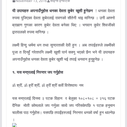
November 13, 2016
साइन्स इन्फोटेक
यी उपायहरु अपनाउँनुहोस धनका देवता कुबेर खुशी हुनेछन
! धनका देवता
रुपमा पुजिएका देवता कुबेरलाई रावणको सौतेनी भाइ मानिन्छ । उनी आफ्नो
ब्राह्मण गुणका कारण कुबेर देवता बनेका थिए । भगवान कुवेर शिवजीको
द्वारपालको रुपमा मानिन्छ ।
लक्ष्मी हिन्दु धर्ममा धन तथा सुन्दरताकी देवी हुन । अब तपाईहरुले लक्ष्मीको
पूजा त दिनहुँ गरेतापनि लक्ष्मी खुशी पार्न सक्नु भएको छैन भने यी उपायहरु
अपनाउँनुहोस धनका देवता कुबेर खुशी भई तपाई धनवान हुनुहुनेछ ।
१. यस मन्त्रलाई निरन्तर जप गर्नुहोस
ॐ श्रीं, ॐ ह्रीं श्रीं, ॐ ह्रीं श्रीं क्लीं वित्तेश्वायः नम
यस मन्त्रलाई दिनमा २ पटक विहान र बेलुका १०८+१०८ = २१६ पटक
दैनिक मोती कोमलाले जप गर्नुका साथै जप गरिसकेपछि १ पटक हनुमान
चालीसा पाठ गर्नुहोस। यसपछि तपाईंहरुलाई निरन्तर धनको वर्षा हुन थाल्नेछ
।