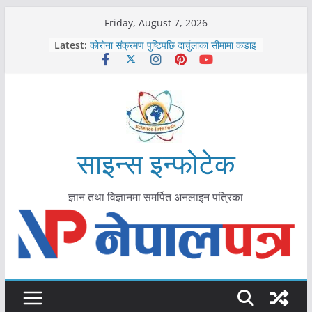
Skip
Friday, August 7, 2026
to
Latest:
कोरोना संक्रमण पुष्टिपछि दार्चुलाका सीमामा कडाइ
content
विराटनगर महानगरद्वारा पूर्ण खोप सुनिश्चित घोषणा
तयारी
मकवानपुरमा खोरेत रोग विरुद्धको खोप लगाउन
सुरु
आयुर्वेद चिकित्सा प्रणालीको भूमिका महत्वपूर्ण छ :
मुख्यमन्त्री शाह
काभ्रेपलाञ्चोकमा आयुर्वेद स्वास्थ्योपचारतर्फ
साइन्स इन्फोटेक
आकर्षण बढ्दै
ज्ञान तथा विज्ञानमा समर्पित अनलाइन पत्रिका