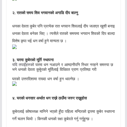
.
२
रातको
समय
शिव
भगवानको
अगाडि
दीप
बाल्नु
धनका
देवता
कुबेर
पनि
प्रत्येक
रात
भगवान
शिवलाई
दीप
जलाएर
खुशी
बनाइ
धनका
देवता
बनेका
थिए
।
त्यसैले
रातको
समयमा
भगवान
शिवको
दिप
बाल्दा
विशेष
कृपा
भई
धन
वर्षा
हुने
मान्यता
छ
।
.
३
घरमा
कुबेरको
मूर्ति
स्थापना
यदि
तपाईंहरुको
घरमा
धन
नआउने
र
आम्दानीपनि
स्थिर
नरहने
समस्या
छ
भने
धनको
देवता
कुबेुरको
मूर्तिलाई
विधिवत
प्राण
प्रतिष्ठा
गरी
घरको
उत्तरदिशामा
राख्दा
धन
वर्षा
हुन
थाल्नेछ
।
.
४
घरको
धनसार
अर्थात
धन
राख्ने
ठाउँमा
जरुर
राख्नुहोस
कुबेरलाई
कोषाध्यक्ष
मानिने
भएको
हुँदा
पहिला
मन्दिरको
द्वारमा
कुबेर
स्थापना
गर्ने
चलन
थियो
।
किनकी
धनको
रक्षा
कुबेरले
गर्नु
गर्नुहुन्छ
।