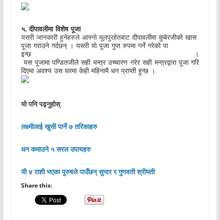
.
५
दीपावलीमा
विशेष
पूजा
यसरी
जानकारी
हुनेहरुले
आफ्नो
मूलपुरहेतबाट
दीपावलीमा
कुबेरजीको
खास
पूजा
गराउने
गर्दछन्
।
यसरी
यो
पूजा
गुप्त
रुपमा
गर्ने
गरेको
पा
इन्छ
।
यस
पूजामा
पण्डितजीले
सही
मन्त्र
उच्चारण
गरेर
सही
मन्त्रद्वारा
पूजा
गरि
दिएमा
अवश्य
उस
घरमा
केही
महिनामै
धन
प्राप्ती
हुन्छ
।
यो पनि पढ्नुहोस्
लक्ष्मीलाई खुसी पार्ने ७ तरिकाहरु
धन कमाउने ५ सरल उपायहरु
यी ४ राशी भएका पुरुषले पाउँछन् सुन्दर र गुणवती श्रीमती
Share this: