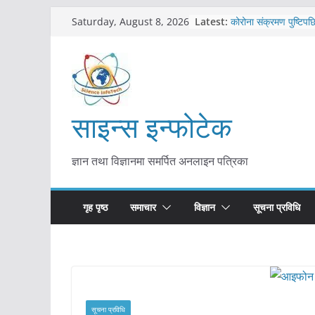
Skip
Latest:
कोरोना संक्रमण पुष्टिपछ
Saturday, August 8, 2026
to
विराटनगर महानगरद्वारा प
तयारी
content
मकवानपुरमा खोरेत रोग 
सुरु
आयुर्वेद चिकित्सा प्रणाल
मुख्यमन्त्री शाह
साइन्स इन्फोटेक
काभ्रेपलाञ्चोकमा आयुर्वेद
आकर्षण बढ्दै
ज्ञान तथा विज्ञानमा समर्पित अनलाइन पत्रिका
गृह पृष्ठ
समाचार
विज्ञान
सूचना प्रविधि
सूचना प्रविधि