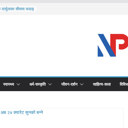
ि दार्चुलाका सीमामा कडाइ
ूर्ण खोप सुनिश्चित घोषणा
विरुद्धको खोप लगाउन
ीको भूमिका महत्वपूर्ण छ :
 स्वास्थ्योपचारतर्फ
स्वास्थ्य
धर्म-सस्कृति
जीवन-दर्शन
साहित्य-कला
विविध