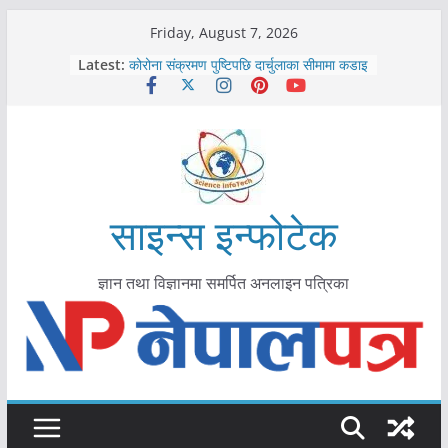
Skip
Friday, August 7, 2026
काभ्रेपलाञ्चोकमा आयुर्वेद स्वास्थ्योपचारतर्फ
to
Latest:
आकर्षण बढ्दै
content
कोरोना संक्रमण पुष्टिपछि दार्चुलाका सीमामा कडाइ
विराटनगर महानगरद्वारा पूर्ण खोप सुनिश्चित घोषणा
तयारी
मकवानपुरमा खोरेत रोग विरुद्धको खोप लगाउन
सुरु
आयुर्वेद चिकित्सा प्रणालीको भूमिका महत्वपूर्ण छ :
मुख्यमन्त्री शाह
साइन्स इन्फोटेक
ज्ञान तथा विज्ञानमा समर्पित अनलाइन पत्रिका