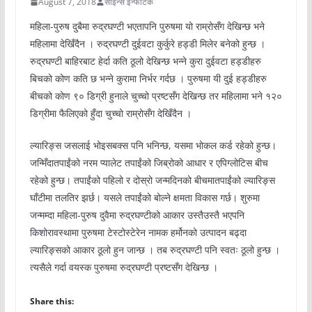
August 7, 2018
साइन्स इन्फोटेक
महिला-पुरुष दुबैमा रुद्रघण्टी भएतापनि पुरुषमा यो राम्रोसँग देखिन्छ भने
महिलामा देखिँदैन । रुद्रघण्टी दुईवटा कुर्कुरे हड्डी मिलेर बनेको हुन्छ ।
रुद्रघण्टी बाहिरबाट हेर्दा कति ठूलो देखिन्छ भन्ने कुरा दुईवटा हड्डीहरु
बिचको कोण कति छ भन्ने कुरामा निर्भर गर्दछ । पुरुषमा यी दुई हड्डीहरु
बीचको कोण ९० डिग्री हुनाले चुच्चो प्रष्टसँग देखिन्छ तर महिलामा भने १२०
डिग्रीमा फैलिएको हुँदा चुच्चो राम्रोसँग देखिँदैन ।
ल्यारिङ्स जसलाई भोइसबक्स पनि भनिन्छ, यसमा भोकल कर्ड रहेको हुन्छ।
जन्मिँदातपाईंको नरम प्यालेट तपाईंको जिब्रोको आधार र एपिग्लोटिस बीच
रहेको हुन्छ। तपाईंको पहिलो र दोस्रो जन्मदिनको बीचमातपाईंको ल्यारिङ्स
घाँटीमा तलतिर झर्छ। यसले तपाईंको बोल्ने क्षमता विकास गर्छ। शुरुमा
जन्मम्दा महिला-पुरुष दुवैमा रुद्रघण्टीको आकार उस्तैउस्तै भएपनि
किशोरावस्थामा पुरुषमा टेस्टोस्टेरेन नामक हर्मोनको उत्पादन बढ्दा
ल्यारिङ्सको आकार ठूलो हुन जान्छ । तब रुद्रघण्टी पनि स्वतः ठूलो हुन्छ ।
त्यसैले गर्दा वयस्क पुरुषमा रुद्रघण्टी प्रष्टसँग देखिन्छ ।
Share this: