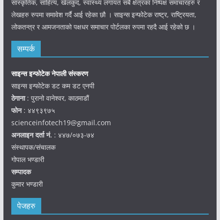
सांस्कृतिक, साहित्य, खेलकुद, स्वास्थ्य लगायत सबै क्षेत्रका निष्पक्ष समाचारहरु र
लेखहरु रुपमा समावेश गर्दै आई रहेका छौ । साइन्स इन्फोटेक राष्ट्र, राष्ट्रियता,
लोकतन्त्र र आमजनताको पक्षधर समाचार पोर्टलका रुपमा रहदै आई रहेको छ ।
सम्पर्क
साइन्स इन्फोटेक नेपाली संस्करण
साइन्स इन्फोटेक डट कम डट एनपी
ठेगाना
: पुरानो वानेश्वर, काठमाडौं
फोन
: ४४९३९७५
scienceinfotech19@gmail.com
अनलाइन दर्ता नं.
: ४४७/०७३-७४
संस्थापक/संचालक
गोपाल भण्डारी
सम्पादक
कुमार भण्डारी
पेजहरु