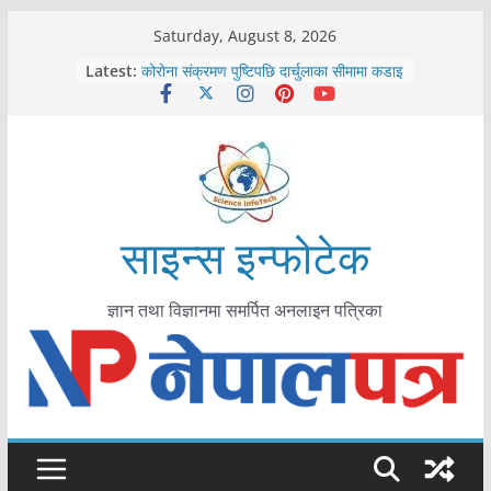
Skip
Saturday, August 8, 2026
काभ्रेपलाञ्चोकमा आयुर्वेद स्वास्थ्योपचारतर्फ
to
Latest:
आकर्षण बढ्दै
content
कोरोना संक्रमण पुष्टिपछि दार्चुलाका सीमामा कडाइ
विराटनगर महानगरद्वारा पूर्ण खोप सुनिश्चित घोषणा
तयारी
मकवानपुरमा खोरेत रोग विरुद्धको खोप लगाउन
सुरु
आयुर्वेद चिकित्सा प्रणालीको भूमिका महत्वपूर्ण छ :
मुख्यमन्त्री शाह
साइन्स इन्फोटेक
ज्ञान तथा विज्ञानमा समर्पित अनलाइन पत्रिका