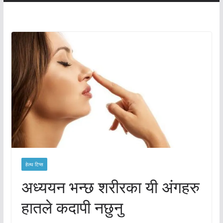
हेल्थ टिप्स
अध्ययन भन्छ शरीरका यी अंगहरु
हातले कदापी नछुनु