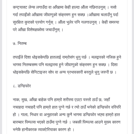
कन्ट्याक्ट लेन्स लगाउँदा वा आँखामा केही हाल्दा औंला नछिराउनुस् । यसो
गर्दा तपाइँको आँखामा जीवाणूको संक्रमण हुन सक्छ ।आँखामा चलाउँनु पर्दा
सुरक्षित कुराको प्रयोग गर्नुस् । औंला भुलेर पनि नलगाउनुस् । केही समस्या
परे आँखा विशेषज्ञकोमा जचाउँनुस् ।
७. नितम्ब
तपाइँले दिशा धोइसकेपछि हातलाई राम्रोसंग धुनु पर्छ । मलद्वारको नजिक हुने
भागमा नितम्बसम्म पनि मलद्वारमा हुने जीवाणुको संक्रमण हुन सक्छ । दिशा
धोइसकेपछि सेनिटाइजर सोप वा अन्य प्रभावकारी बस्तुले धुनु जरुरी छ ।
८. डन्डिफोर
नाक, मुख, आँखा बाहेक पनि हाम्रो शरीरमा एउटा यस्तो ठाउँ छ, जहाँ
नचाहदा नचाहदै पनि हाम्रो हात पुग्ने गर्छ र त्यो ठाउँ भनेको डन्डिफोर वरिपरि
हो । गाला, निधार वा अनुहारको अन्य कुनै भागमा डन्डिफोर भएमा हाम्रो हात
बारम्बार पिम्पल्स भएको ठाउँमा पुग्ने गर्छ । जबकी पिम्पल्स आउने मुख्य कारण
भनेकै हानीकारक व्याक्टेरियाका कारण हो ।