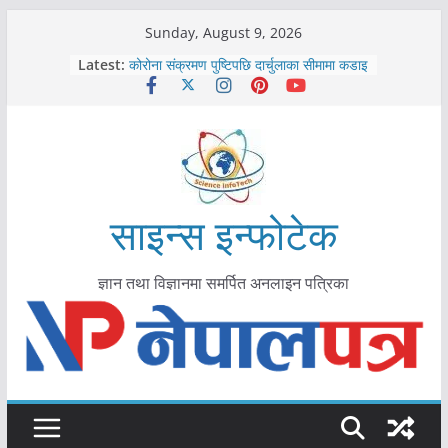
Skip
Sunday, August 9, 2026
काभ्रेपलाञ्चोकमा आयुर्वेद स्वास्थ्योपचारतर्फ
to
Latest:
आकर्षण बढ्दै
content
कोरोना संक्रमण पुष्टिपछि दार्चुलाका सीमामा कडाइ
विराटनगर महानगरद्वारा पूर्ण खोप सुनिश्चित घोषणा
तयारी
मकवानपुरमा खोरेत रोग विरुद्धको खोप लगाउन
सुरु
आयुर्वेद चिकित्सा प्रणालीको भूमिका महत्वपूर्ण छ :
मुख्यमन्त्री शाह
साइन्स इन्फोटेक
ज्ञान तथा विज्ञानमा समर्पित अनलाइन पत्रिका