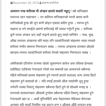
November 20, 2018
साइन्स इन्फोटेक
अध्ययन भन्छ शरीरका यी अंगहरु हातले कदापी नछुनु !
सवै मानिसहरु
स्वास्थ्य रहन चाहान्छन । तर कतिपय मानिसहरुको यस्तो खराव बानी
लागिसकेको हुन्छ की जुन बानी छोड्न एकदम कठिन हुन्छ । स्वस्थ हुने
चाहाना छ भने तपाईले आफ्नो शरीरलाई धेरै ख्याल गर्नुपर्ने हुन्छ । शरीरका
कुनै यस्ता अंगहरु छन् जहाँ नाङ्गो हातले छुनु राम्रो मानिदैन । नाक, मुख,
आँखा लगायत अंगहरुमा थोरै मात्र पनि व्याक्टेरियाको संक्रमण भएमा त्यसले
शरीरमा गम्भीर समस्या निम्त्याउन सक्छ । त्यस्ता अंगहरुमा वारम्बार छोएको
खण्डमा त्यस्ता व्याक्टेरियाले शरीरमा रोगको संक्रमण निम्त्याउन सक्छ ।
अमेरिकाको एरिजोना राज्यमा रहेको जुकरम्यान कलेज अफ पब्लिक हेल्थका
एसोसिएट प्रोफेसर रेनाल्डले गरेको यस सम्बन्धी एक अध्ययनले सबैभन्दा
पहिले मानिसको हातमा संक्रमण हुने त्यस्तो हातले चलाउदा अन्य अंगमा छिटो
संक्रमण हुने बताएको हो । यदि तपाइँ हातको औंला राम्रोसँग धुनु हुन्छ
भनेपनि यसमा जिवाणु संक्रमण सबैभन्दा छिटो हुने यो शोधको भनाइ छ ।
वरपरको वातावरणबाट औंलाको टुप्पोमा सबैभन्दा पहिले जिवाणु संक्रमण हुने
रेनाल्डको ठहर छ । अर्को युनिभर्सिटी अफ नेब्रास्कार मेडिकल सेन्टरका
अनुसार यदि तपाइँ नियमित नङ काट्नु हुन्न र औंलामा औंठी लगाउनु हुन्छ