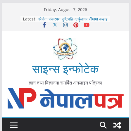
Skip
Friday, August 7, 2026
to
Latest:
कोरोना संक्रमण पुष्टिपछि दार्चुलाका सीमामा कडाइ
content
विराटनगर महानगरद्वारा पूर्ण खोप सुनिश्चित घोषणा
तयारी
मकवानपुरमा खोरेत रोग विरुद्धको खोप लगाउन
सुरु
आयुर्वेद चिकित्सा प्रणालीको भूमिका महत्वपूर्ण छ :
मुख्यमन्त्री शाह
काभ्रेपलाञ्चोकमा आयुर्वेद स्वास्थ्योपचारतर्फ
साइन्स इन्फोटेक
आकर्षण बढ्दै
ज्ञान तथा विज्ञानमा समर्पित अनलाइन पत्रिका