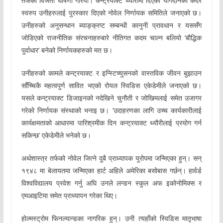
तर्फको विजेता घोषणा गरियो। कन्ट्रयाक्ट थ्यौरीमा दिएको योगदानको कदर
स्वरुप उनीहरुलाई पुरस्कार दिएको नोवेल निर्णायक समितिले जनाएको छ।
उनीहरुको अनुसन्धान ब्याङ्क्रप्ट सम्बन्धी कानुनी प्रावधान र यससँग
जोडिएको राजनीतिक संरचनाहरुबारे नीतिगत कदम चाल्न बलियो ‘बौद्धिक
पुर्वाधार’ बनेको निर्णायकहरुको मत छ।
उनीहरुको कामले कन्ट्रयाक्ट र इन्स्टिच्युसनको वास्तविक जीवन बुझाउन
साँच्चिकै महत्वपुर्ण सावित भएको रोयल स्विडिस एकेडेमीले जनाएको छ।
यसले कन्ट्रयाक्ट डिजाइनको नदेखिने चुनौती र जोखिमलाई समेत उजागर
गरेको निर्णायक संस्थाको भनाइ छ। ‘उदाहरणका लागि उच्च कार्यकारीलाई
कार्यक्षमताको आधारमा पारिश्रमीक दिन कन्ट्रयाक्ट थ्यौरीलाई प्रयोग गर्न
सकिन्छ’ एकेडेमीले भनेको छ।
अर्थशास्त्र तर्फको नोवेल जित्ने दुबै प्राध्यापक युरोपमा जन्मिएका हुन्। सन्
१९४८ मा बेलायतमा जन्मिएका हार्ट अहिले अमेरिका बसोबास गर्छन्। हार्वर्ड
विश्वविद्यालय प्रवेश गर्नु अघि उनले लन्डन स्कुल अफ इकोनोमिक्स र
एमआइटिमा समेत प्राध्यापन गरेका थिए।
होल्मस्ट्रोम फिनल्यान्डका नागरिक हुन्। उनी त्यहाँको स्विडिस मातृभाषा