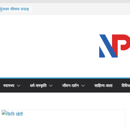
र्चुलाका सीमामा कडाइ
 खोप सुनिश्चित घोषणा
द्धको खोप लगाउन
भूमिका महत्वपूर्ण छ :
ास्थ्योपचारतर्फ
स्वास्थ्य
धर्म-सस्कृति
जीवन-दर्शन
साहित्य-कला
विविध