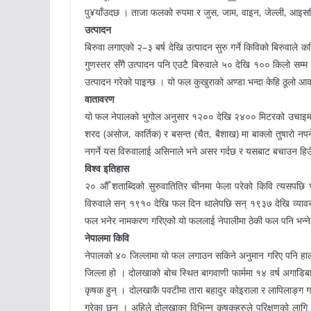
पु¥याँउदछ । ताजा फलको रुपमा र जुस, जाम, वाइन, जेल्ली, आइसक्
उत्पादन
बिरुवा लगाएको २–३ बर्ष देखि उत्पादन सुरु गर्ने किविको बिरुवाले करि
गुणस्तर सँगै उत्पादन पनि एउटै बिरुवाले ५० देखि १०० किलो स
उत्पादन गरेको पाइन्छ । यो फल कुखुराको अण्डा भन्दा केहि ठूलो आक
वातावरण
यो फल नेपालको भुगोल अनुसार १२०० देखि २४०० मिटरको उचाइमा ल
शरद (असोज, कार्तिक) र बसन्त (चैत, बैशाख) मा बाक्लो तुषारो नपर्
नगर्ने यस विरुवालाई असिनाले भने असर गर्दछ र यसबाट बचाउन ह
विश्व इतिहास
२० औँ शताब्दिको सुरुवातितिर चीनमा फेला परेको किवि त्यसपछि 
विरुवाले सन् १९१० देखि फल दिन थालेपछि सन् १९३७ देखि व्यावस
फल भनेर नामकरण गरिएको यो फललाई नेपालीमा ठेकी फल पनि भन्ने
नेपालमा किवि
नेपालको ४० जिल्लामा यो फल लगाउन सकिने अनुमान गरिए पनि हाल
जिल्ला हो । दोलखाको बोच स्थित बागवाणी फार्ममा १४ वर्ष अगाडिब
कृषक हुन् । दोलखाकै पवटीमा तारा बहादुर कोइराला र लापिलाङ्ग गा
गरेका छन् । अहिले दोलखाका विभिन्न कृषकहरुले परिक्षणको लागि कि