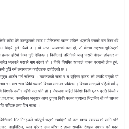
 किवि खाँदा धेरै फलफूलको स्वाद र पौष्टिकता पाउन सकिने भएकाले यसको माग बिश्वभरि
्ममा बिक्री हुने गरेको छ । यो अण्डा आकारको फल हो, जो बोटमा लहरामा झुण्डिएको
र्दा हल्का हरियो रंगमा गुदी देखिन्छ । किविलाई उसिनेको आलु जसरी बोक्रा छोडाएर वा
 समेत भएकाले यसको माग बढेको हो । किवि नियमित खानाले पाचन प्रणाली ठीक हुने,
मी पुर्ति गर्ने लगायतका फाईदाहरु दर्शाईएको छ ।
 मुद्रा आर्जन गर्न सकिन्छ । ‘फलहरुको राजा’ र ‘द सुप्रिम फ्रुट’ को उपाधि पाएको यो
ा १५ वटा सम्म किवि फलको विरुवा लगाउन सकिन्छ । विरुवा लगाएको पहिलो वर्ष २
विश्वकै नयाँ र महँगो फल पनि हो । नेपालमा अहिले विदेशी किवि ६०० प्रति किलो र
ि.एन.एक्स. कम्पनिका अनुसार आधा टुक्रा किवि फलमा प्रशस्त भिटामिन सी को साथमा
जति पौष्टिक तत्व दिन सक्छ ।
मको भिटामिनहरुले भरिपूर्ण भएको स्वादिलो यो फल मानव स्वास्थ्यको लागि पनि
अल्सर, डाइविटिज, ब्लड प्रेसर एवम आँखा र छाला सम्बन्धि रोगहरु उपचार गर्न मदत