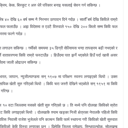
रिम, केक, बिस्कुट र अरु धेरै परिकार बनाइ यसलाई सेवन गर्न सकिन्छ ।
ब ४० देखि ६० बर्ष सम्म नै निरन्तर उत्पादन दिने गर्दछ । सातौँ बर्ष देखि किविले राम्रो
म्म फल फलाउँछ । अझ विदेशमा त एउटै विरुवाले १५० देखि २०० किलो सम्म किवि फल
ारमा फल्ने गर्दछ ।
गाउन सकिन्छ । गर्मीको समयमा ३५ डिग्री सेल्सियस भन्दा तापक्रम बढी नभएको र
ने वातावरणमा किवि राम्रो फस्टाउँछ । हिउँदमा पात झर्ने भएकोले हिउँ पर्दा खासै असर
िउँदमा जाली ओढाउन सकिन्छ ।
भारत, जापान, न्यूजील्याण्डमा सन् १९०७ मा परिक्षण स्वरुप लगाइएको थियो । उक्त
ायिक खेती सुरु गरिएको थियो । किवि चरा जस्तै देखिने भएकोले सन् १९५९ मा किवि
 गरिन्छ ।
 १० वटा जिल्लामा यसको खेती सुरु गरिएको छ । ति मध्ये पनि दोलखा किविको स्रोत
ाट किवि लगाइएको थियो । दोलखाकै श्याम खड्का निजी क्षेत्रका नेपालकै पहिलो किवि
विस निवासी राजेश भुजेलले पनि कञ्चन किवि फार्म स्थापना गरी किविको खेती सुरुवात
विको केहि विरुवा लगाएका छन् । छिमेकि जिल्ला रामेछाप, सिन्धुपाल्चोक, सोलुखुम्बु