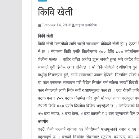
किवि खेती
October 14, 2016
साइन्स इन्फोटेक
किवि खेती
किवि खेती उन्नतीको लागि राम्रो सम्भावना बोकेको खेती हो । एउटा
नै छ । नेपालमा किवि प्रति किलोग्राम ४०० देखि ८०० रुपैयाँसम
शैलीमा फल्छ । बाहिर काँडा अर्थात झुस जस्तो हुन्छ भने काटेर हे
चम्चाले गुदी झिकेर खान सकिन्छ । यो निकै पोषिलो र औषधीय गुण
मधुमेह नियन्त्रण हुने, लामो समयसम्म जवान देखिने, भिटामिन सीको क
यो फल प्रशस्त उत्पादन गरी विदेश निर्यात गर्न सकेमा लाखौँ विदेशी
फल नेपालको लागि निकै नयाँ र आयमुलक फल हो । एक रोपनी जमिनम
पटक मल र ४–५ पटक गोडमेल गरेर पुग्ने यो फल ताजा फलफुल मध्ये 
नेपाली किवि ४०० प्रति किलोमा विक्रि भइरहेको छ । मलेसियाको ड
१७ वटा स्याउ, ८ वटा केरा, ४ वटा कागती र २ वटा सुन्तलाले दिने 
उपयोग
एउटै किवि फलको दानामा १२ किसिमको फलफूलको स्वाद र १७ किसि
महत्वपूर्ण छ । यसको नियमित सेवनबाट मुटुरोग, क्यान्सर, दम, 