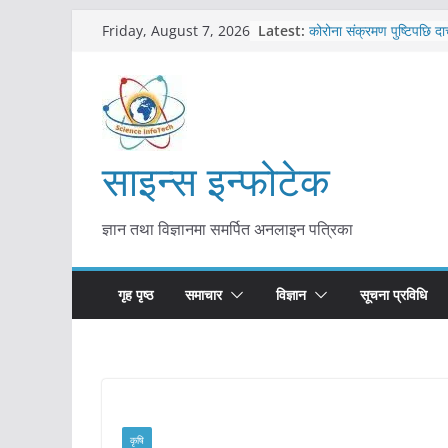
Skip
Latest:
कोरोना संक्रमण पुष्टिपछि दा
Friday, August 7, 2026
to
विराटनगर महानगरद्वारा पूर्ण
तयारी
content
मकवानपुरमा खोरेत रोग विरु
सुरु
आयुर्वेद चिकित्सा प्रणालीको 
मुख्यमन्त्री शाह
साइन्स इन्फोटेक
काभ्रेपलाञ्चोकमा आयुर्वेद स्व
आकर्षण बढ्दै
ज्ञान तथा विज्ञानमा समर्पित अनलाइन पत्रिका
गृह पृष्ठ
समाचार
विज्ञान
सूचना प्रविधि
कृषि