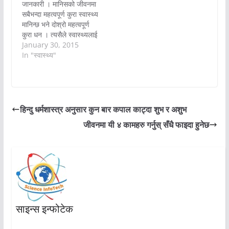
जानकारी । मानिसको जीवनमा
सबैभन्दा महत्वपूर्ण कुरा स्वास्थ्य
मानिन्छ भने दोश्रो महत्वपूर्ण
कुरा धन । त्यसैले स्वास्थ्यलाई
पनि धन नै भन्ने गरिएको हो ।
January 30, 2015
तर पहिलो धन भएन भने दोश्रो
In "स्वास्थ्य"
धनले काम दिँदैन । जतिसुकै
कमाए पनि स्वास्थ्यमा समस्या छ
भने मानिसले जीवनमा शान्ति
अनुभव गर्दैन…
हिन्दु धर्मशास्त्र अनुसार कुन बार कपाल काट्दा शुभ र अशुभ
जीवनमा यी ४ कामहरु गर्नुस् सँधै फाइदा हुनेछ
साइन्स इन्फोटेक