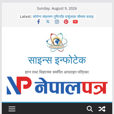
Skip
Sunday, August 9, 2026
काभ्रेपलाञ्चोकमा आयुर्वेद स्वास्थ्योपचारतर्फ
to
Latest:
आकर्षण बढ्दै
content
कोरोना संक्रमण पुष्टिपछि दार्चुलाका सीमामा कडाइ
विराटनगर महानगरद्वारा पूर्ण खोप सुनिश्चित घोषणा
तयारी
मकवानपुरमा खोरेत रोग विरुद्धको खोप लगाउन
सुरु
आयुर्वेद चिकित्सा प्रणालीको भूमिका महत्वपूर्ण छ :
मुख्यमन्त्री शाह
साइन्स इन्फोटेक
ज्ञान तथा विज्ञानमा समर्पित अनलाइन पत्रिका