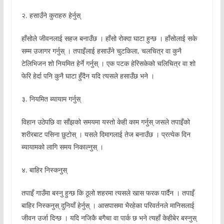
२. हसाउँने कुराहरु हेर्नुस्
हाँसोले जीवनलाई सहज बनाउँछ । हाँसो रोक्दा घाटा हुन्छ । हाँसोलाई सके
सम्म उजागर गर्नुस् । तपाइँलाई हसाउँने चुटकिला, चलचित्र वा कुनै
टेलिभिजन शो नियमित हेर्ने गर्नुस् । एक पटक हेरिसकेको चलिचित्र वा शो
फेरि हेर्दा पनि कुनै घाटा हुँदैन यदि त्यसले हसाउँछ भने ।
३. नियमित ब्यायाम गर्नुस्
विहान उठेपछि वा साँझको समयमा यस्तो केही काम गर्नुस् जसले तपाइँको
शरीरबाट पसिना छुटोस् । यसले दिमागलाई तेज बनाउँछ । प्रत्येक दिन
ब्यायामको लागि समय निकाल्नुस् ।
४. बाहिर निस्कनुस्
तपाइँ गाउँमा बस्नु हुन्छ कि ठूलो शहरमा त्यसले खास फरक पार्दैन । तपाइँ
बाहिर निस्कनुस् दुनियाँ हेर्नुस् । आसपासमा भैरहेका परिवर्तनले मानिसलाई
जीवन उर्जा दिन्छ । यदि नजिकै बगैचा वा पार्क छ भने त्यहाँ केहीबेर बस्नुस्