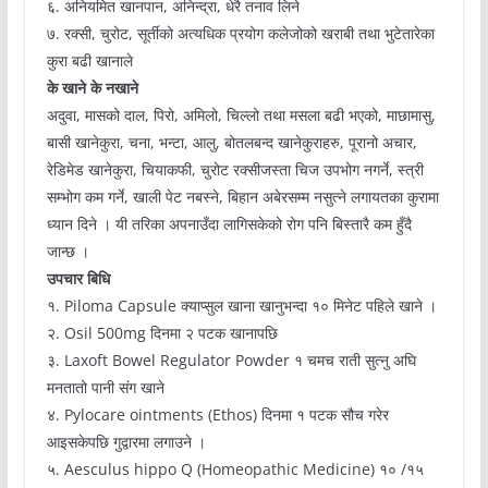
६. अनियमित खानपान, अनिन्द्रा, धेरै तनाव लिने
७. रक्सी, चुरोट, सूर्तीको अत्यधिक प्रयोग कलेजोको खराबी तथा भुटेतारेका
कुरा बढी खानाले
के खाने के नखाने
अदुवा, मासको दाल, पिरो, अमिलो, चिल्लो तथा मसला बढी भएको, माछामासु,
बासी खानेकुरा, चना, भन्टा, आलु, बोतलबन्द खानेकुराहरु, पूरानो अचार,
रेडिमेड खानेकुरा, चियाकफी, चुरोट रक्सीजस्ता चिज उपभोग नगर्ने, स्त्री
सम्भोग कम गर्ने, खाली पेट नबस्ने, बिहान अबेरसम्म नसुत्ने लगायतका कुरामा
ध्यान दिने । यी तरिका अपनाउँदा लागिसकेको रोग पनि बिस्तारै कम हुँदै
जान्छ ।
उपचार बिधि
१. Piloma Capsule क्याप्सुल खाना खानुभन्दा १० मिनेट पहिले खाने ।
२. Osil 500mg दिनमा २ पटक खानापछि
३. Laxoft Bowel Regulator Powder १ चमच राती सुत्नु अघि
मनतातो पानी संग खाने
४. Pylocare ointments (Ethos) दिनमा १ पटक सौच गरेर
आइसकेपछि गुद्वारमा लगाउने ।
५. Aesculus hippo Q (Homeopathic Medicine) १० /१५