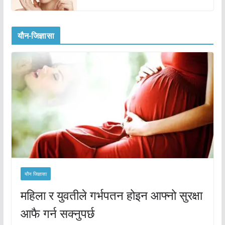
यौन-जिज्ञासा
यौन जिज्ञासा
महिला र युवतीले गर्भपतन होइन आफ्नो सुरक्षा
आफै गर्न सक्नुपर्छ