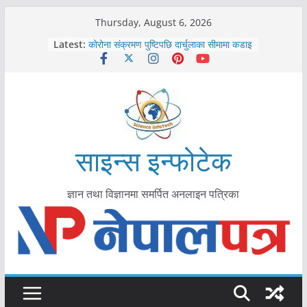
Skip
Thursday, August 6, 2026
काभ्रेपलाञ्चोकमा आयुर्वेद स्वास्थ्योपचारतर्फ
to
Latest:
आकर्षण बढ्दै
content
कोरोना संक्रमण पुष्टिपछि दार्चुलाका सीमामा कडाइ
विराटनगर महानगरद्वारा पूर्ण खोप सुनिश्चित घोषणा
तयारी
मकवानपुरमा खोरेत रोग विरुद्धको खोप लगाउन
सुरु
आयुर्वेद चिकित्सा प्रणालीको भूमिका महत्वपूर्ण छ :
मुख्यमन्त्री शाह
साइन्स इन्फोटेक
ज्ञान तथा विज्ञानमा समर्पित अनलाइन पत्रिका