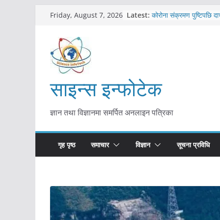
Skip
Latest:
कोरोना संक्रमण पुष्टिपछि दा
Friday, August 7, 2026
to
विराटनगर महानगरद्वारा पूर्ण
तयारी
content
मकवानपुरमा खोरेत रोग विरु
सुरु
आयुर्वेद चिकित्सा प्रणालीको 
मुख्यमन्त्री शाह
साइन्स इन्फोटेक
काभ्रेपलाञ्चोकमा आयुर्वेद स्व
आकर्षण बढ्दै
ज्ञान तथा विज्ञानमा समर्पित अनलाइन पत्रिका
गृह पृष्ठ
समाचार
विज्ञान
सूचना प्रविधि