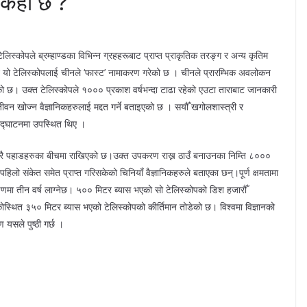
 कहाँ छ ?
स्कोपले ब्रम्हाण्डका विभिन्न ग्रहहरूबाट प्राप्त प्राकृतिक तरङ्ग र अन्य कृतिम
 यो टेलिस्कोपलाई चीनले ‘फास्ट’ नामाकरण गरेको छ । चीनले प्रारम्भिक अवलोकन
एको छ। उक्त टेलिस्कोपले १००० प्रकाश वर्षभन्दा टाढा रहेको एउटा ताराबाट जानकारी
र जीवन खोज्न वैज्ञानिकहरुलाई मद्दत गर्ने बताइएको छ । सयौँ खगोलशास्त्री र
 उद्घाटनमा उपस्थित थिए ।
थुप्रै पहाडहरुका बीचमा राखिएको छ।उक्त उपकरण राख्न ठाउँ बनाउनका निम्ति ८०००
िलो संकेत समेत प्राप्त गरिसकेको चिनियाँ वैज्ञानिकहरुले बताएका छन्।पूर्ण क्षमतामा
णमा तीन वर्ष लाग्नेछ। ५०० मिटर ब्यास भएको सो टेलिस्कोपको डिश हजारौँ
िकोस्थित ३५० मिटर ब्यास भएको टेलिस्कोपको कीर्तिमान तोडेको छ। विश्वमा विज्ञानको
यसले पुष्ठी गर्छ ।