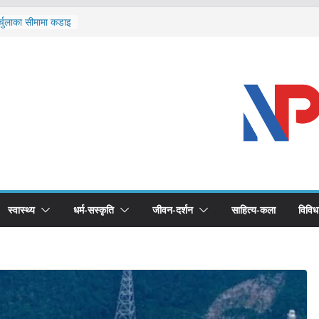
र्चुलाका सीमामा कडाइ
 खोप सुनिश्चित घोषणा
द्धको खोप लगाउन
भूमिका महत्वपूर्ण छ :
ास्थ्योपचारतर्फ
स्वास्थ्य
धर्म-सस्कृति
जीवन-दर्शन
साहित्य-कला
विविध