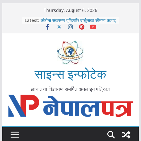
Skip
Thursday, August 6, 2026
काभ्रेपलाञ्चोकमा आयुर्वेद स्वास्थ्योपचारतर्फ
to
Latest:
आकर्षण बढ्दै
content
कोरोना संक्रमण पुष्टिपछि दार्चुलाका सीमामा कडाइ
विराटनगर महानगरद्वारा पूर्ण खोप सुनिश्चित घोषणा
तयारी
मकवानपुरमा खोरेत रोग विरुद्धको खोप लगाउन
सुरु
आयुर्वेद चिकित्सा प्रणालीको भूमिका महत्वपूर्ण छ :
मुख्यमन्त्री शाह
साइन्स इन्फोटेक
ज्ञान तथा विज्ञानमा समर्पित अनलाइन पत्रिका