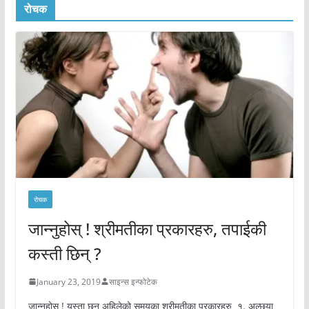
रोचक
रोचक
जान्नुहोस् ! श्रीमतीका प्रकारहरु, तपाईकी
कस्ती छिन् ?
January 23, 2019
साइन्स इन्फोटेक
जान्नुहोस् ! यस्ता छन् अहिलेको समयका श्रीमतीका प्रकारहरु १. अल्छ्या