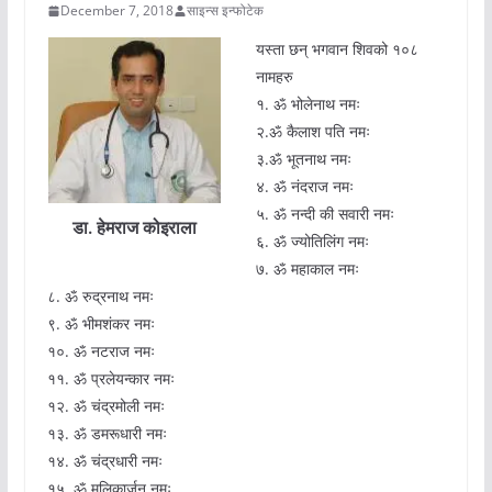
December 7, 2018
साइन्स इन्फोटेक
यस्ता छन् भगवान शिवको १०८
नामहरु
१. ॐ भोलेनाथ नमः
२.ॐ कैलाश पति नमः
३.ॐ भूतनाथ नमः
४. ॐ नंदराज नमः
५. ॐ नन्दी की सवारी नमः
डा. हेमराज कोइराला
६. ॐ ज्योतिलिंग नमः
७. ॐ महाकाल नमः
८. ॐ रुद्रनाथ नमः
९. ॐ भीमशंकर नमः
१०. ॐ नटराज नमः
११. ॐ प्रलेयन्कार नमः
१२. ॐ चंद्रमोली नमः
१३. ॐ डमरूधारी नमः
१४. ॐ चंद्रधारी नमः
१५. ॐ मलिकार्जुन नमः