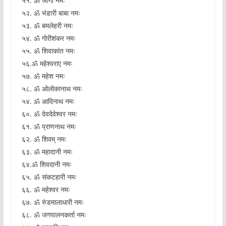
५१. ॐ जोगी नमः
५२. ॐ भंडारी बाबा नमः
५३. ॐ बमलेहरी नमः
५४. ॐ गोरीशंकर नमः
५५. ॐ शिवाकांत नमः
५६.ॐ महेश्वराए नमः
५७. ॐ महेश नमः
५८. ॐ ओलोकानाथ नमः
५४. ॐ आदिनाथ नमः
६०. ॐ देवदेवेश्वर नमः
६१. ॐ प्राणनाथ नमः
६२. ॐ शिवम् नमः
६३. ॐ महादानी नमः
६४.ॐ शिवदानी नमः
६५. ॐ संकटहारी नमः
६६. ॐ महेश्वर नमः
६७. ॐ रुंडमालाधारी नमः
६८. ॐ जगपालनकर्ता नमः