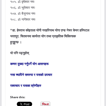
१०५. ॐ वृषेश्वर नमः
१०६. ॐ भूतेश्वर नमः
१०७. ॐ बैजूनाथ नमः
१०८. ॐ नागेश्वर नमः
*डा. हेमराज कोइराला योगी नरहरिनाथ योगा एण्ड नेचर केयर हस्पिटल
भरतपुर, चितवनमा कार्यरत योग तथा प्राकृतिक चिकित्सक
हुनुहुन्छ ।
यो पनि पढ्नुहोस्
कम्मर दुख्दा गर्नुपर्ने योग आसनहरू
नसा च्यापिने समस्या र यसको उपचार
रक्तचाप र यसका श्रेणीहरु
Share this: