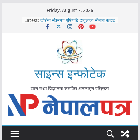
Skip
Friday, August 7, 2026
काभ्रेपलाञ्चोकमा आयुर्वेद स्वास्थ्योपचारतर्फ
to
Latest:
आकर्षण बढ्दै
content
कोरोना संक्रमण पुष्टिपछि दार्चुलाका सीमामा कडाइ
विराटनगर महानगरद्वारा पूर्ण खोप सुनिश्चित घोषणा
तयारी
मकवानपुरमा खोरेत रोग विरुद्धको खोप लगाउन
सुरु
आयुर्वेद चिकित्सा प्रणालीको भूमिका महत्वपूर्ण छ :
मुख्यमन्त्री शाह
साइन्स इन्फोटेक
ज्ञान तथा विज्ञानमा समर्पित अनलाइन पत्रिका