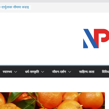
ि दार्चुलाका सीमामा कडाइ
ूर्ण खोप सुनिश्चित घोषणा
विरुद्धको खोप लगाउन
ीको भूमिका महत्वपूर्ण छ :
 स्वास्थ्योपचारतर्फ
स्वास्थ्य
धर्म-सस्कृति
जीवन-दर्शन
साहित्य-कला
विविध