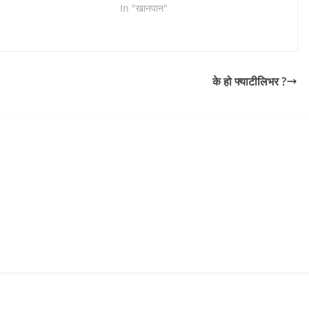
In "खानपान"
के हो फ्याटीलिभर ?