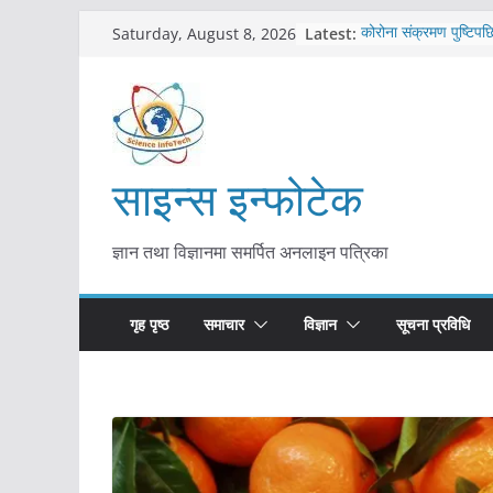
Skip
Latest:
कोरोना संक्रमण पुष्टिपछ
Saturday, August 8, 2026
to
विराटनगर महानगरद्वारा प
तयारी
content
मकवानपुरमा खोरेत रोग 
सुरु
आयुर्वेद चिकित्सा प्रणाल
मुख्यमन्त्री शाह
साइन्स इन्फोटेक
काभ्रेपलाञ्चोकमा आयुर्वेद
आकर्षण बढ्दै
ज्ञान तथा विज्ञानमा समर्पित अनलाइन पत्रिका
गृह पृष्ठ
समाचार
विज्ञान
सूचना प्रविधि