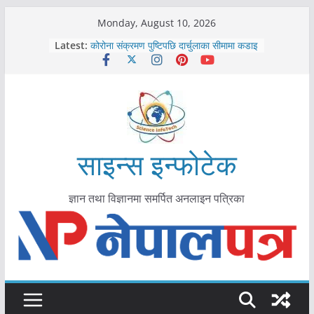
Skip
Monday, August 10, 2026
काभ्रेपलाञ्चोकमा आयुर्वेद स्वास्थ्योपचारतर्फ
to
Latest:
आकर्षण बढ्दै
content
कोरोना संक्रमण पुष्टिपछि दार्चुलाका सीमामा कडाइ
विराटनगर महानगरद्वारा पूर्ण खोप सुनिश्चित घोषणा
तयारी
मकवानपुरमा खोरेत रोग विरुद्धको खोप लगाउन
सुरु
आयुर्वेद चिकित्सा प्रणालीको भूमिका महत्वपूर्ण छ :
मुख्यमन्त्री शाह
साइन्स इन्फोटेक
ज्ञान तथा विज्ञानमा समर्पित अनलाइन पत्रिका