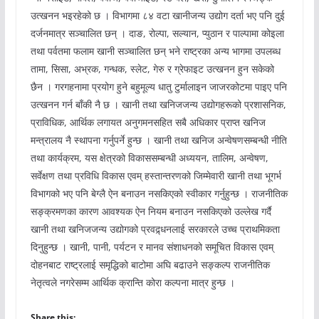
उत्खनन भइरहेको छ । विभागमा ८४ वटा खानीजन्य उद्योग दर्ता भए पनि दुई
दर्जनमात्र सञ्चालित छन् । दाङ, रोल्पा, सल्यान, प्युठान र पाल्पामा कोइला
तथा पर्वतमा फलाम खानी सञ्चालित छन् भने राष्ट्रका अन्य भागमा उपलब्ध
तामा, सिसा, अभ्रक, गन्धक, स्लेट, गेरु र ग्रेफाइट उत्खनन हुन सकेको
छैन । गरगहनामा प्रयोग हुने बहुमूल्य धातु टुर्मालाइन जाजरकोटमा पाइए पनि
उत्खनन गर्न बाँकी नै छ । खानी तथा खनिजजन्य उद्योगहरूको प्रशासनिक,
प्राविधिक, आर्थिक लगायत अनुगमनसहित सबै अधिकार प्राप्त खनिज
मन्त्रालय नै स्थापना गर्नुपर्ने हुन्छ । खानी तथा खनिज अन्वेषणसम्बन्धी नीति
तथा कार्यक्रम, यस क्षेत्रको विकाससम्बन्धी अध्ययन, तालिम, अन्वेषण,
सर्वेक्षण तथा प्रविधि विकास एवम् हस्तान्तरणको जिम्मेवारी खानी तथा भूगर्भ
विभागको भए पनि बेग्लै ऐन बनाउन नसकिएको स्वीकार गर्नुहुन्छ । राजनीतिक
सङ्क्रमणका कारण आवश्यक ऐन नियम बनाउन नसकिएको उल्लेख गर्दै
खानी तथा खनिजजन्य उद्योगको प्रवद्र्धनलाई सरकारले उच्च प्राथमिकता
दिनुहुन्छ । खानी, पानी, पर्यटन र मानव संशाधनको समूचित विकास एवम्
दोहनबाट राष्ट्रलाई समृद्धिको बाटोमा अघि बढाउने सङ्कल्प राजनीतिक
नेतृत्वले नगरेसम्म आर्थिक क्रान्ति कोरा कल्पना मात्र हुन्छ ।
Share this: