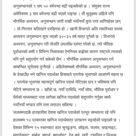
अनुसन्धानको १ सय ५० वर्षभन्दा बढी भइसकेको छ । संयुक्त राज्य
अमेरिकामा ३ सय वर्षभन्दा बढी भएको पाइन्छ । ती मुलुकमा अहिले पनि
भौगर्भिक अध्ययन, अनुसन्धान जारी राखी नयाँनयाँ कुरा पत्ता लागिरहेका छन्
। यो निरन्तर चलिरहने प्रक्रिया हो । खानी विभागले अलि व्यवस्थित रूपमा
अध्ययन अनुसन्धान शुरू भएको ३०÷३५ वर्ष मात्र पुगेको छ । विभागले
अध्ययन, अनुसन्धान गरी जेजति उपलब्धि प्राप्त गरेको छ, त्यो भौतिक
पूर्वाधारको कमी र विभिन्न निकायका ऐननियम बाझेका कारण राष्ट्रले त्यसको
पनि पूर्ण सदुपयोग गर्न सकेको छैन । भौगर्भिक अध्ययन अनुसन्धान गर्न
सम्बन्धित भूगोलमा पुग्नैपर्छ । अहिलेसम्मको भौगर्भिक अध्ययन, अनुसन्धानले
के देखाउँछ भने खनिज पदार्थका हिसाबले प्रत्येक भूभागको आआफ्नै महत्व छ
। प्रत्येक भूभागमा महत्वपूर्ण खनिज पदार्थ भेटिएका छन् र भविष्यमा पनि
भेटिने सम्भावना छ । खाँचो छ, नयाँ प्रविधि, नयाँ सोच, भौतिक पूर्वाधार र
धैर्यको माध्यमबाट पत्ता लागेका खनिज पदार्थको सदुपयोग गर्नुका साथै
नयाँनयाँ भण्डार पनि पत्ता लगाउन सकिन्छ ।
जलसम्पदाकै हाराहारीमा देशमा खनिज पदार्थको प्रचुर सम्भावना रहे पनि
हालसम्म १२ प्रकारका खनिज पदार्थमात्र उत्खनन भइरहेको पाइएको छ ।
देशका विभिन्न ९५ स्थानबाट हाल चुनढुङ्गा, कोइला, फलाम, काइनाइट,
म्याग्नेसाइट, मार्बल, क्वार्ज, क्वार्जाइट, रेड क्ले, खरी, टुमालिन र जिङ्क