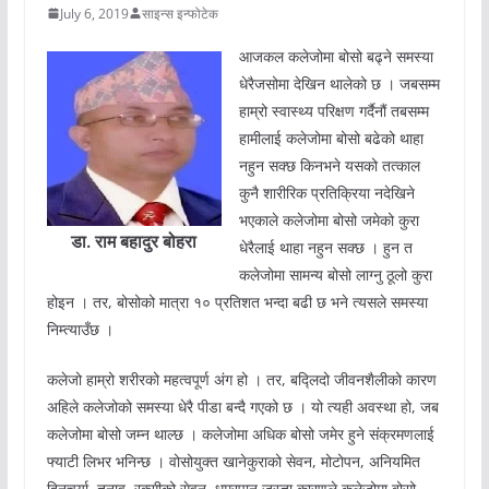
July 6, 2019
साइन्स इन्फोटेक
आजकल कलेजोमा बोसो बढ्ने समस्या
धेरैजसोमा देखिन थालेको छ । जबसम्म
हाम्रो स्वास्थ्य परिक्षण गर्दैनौं तबसम्म
हामीलाई कलेजोमा बोसो बढेको थाहा
नहुन सक्छ किनभने यसको तत्काल
कुनै शारीरिक प्रतिक्रिया नदेखिने
भएकाले कलेजोमा बोसो जमेको कुरा
डा. राम बहादुर बोहरा
धेरैलाई थाहा नहुन सक्छ । हुन त
कलेजोमा सामन्य बोसो लाग्नु ठूलो कुरा
होइन । तर, बोसोको मात्रा १० प्रतिशत भन्दा बढी छ भने त्यसले समस्या
निम्त्याउँछ ।
कलेजो हाम्रो शरीरको महत्वपूर्ण अंग हो । तर, बद्लिदो जीवनशैलीको कारण
अहिले कलेजोको समस्या धेरै पीडा बन्दै गएको छ । यो त्यही अवस्था हो, जब
कलेजोमा बोसो जम्न थाल्छ । कलेजोमा अधिक बोसो जमेर हुने संक्रमणलाई
फ्याटी लिभर भनिन्छ । वोसोयुक्त खानेकुराको सेवन, मोटोपन, अनियमित
दिनचर्या, तनाव, रक्सीको सेवन, धुम्रपान जस्ता कारणले कलेजोमा बोसो