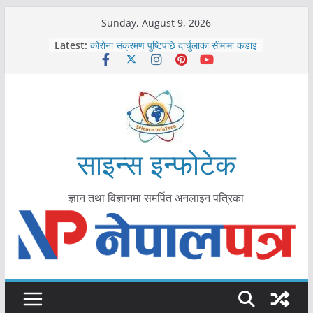
Skip
Sunday, August 9, 2026
काभ्रेपलाञ्चोकमा आयुर्वेद स्वास्थ्योपचारतर्फ
to
Latest:
आकर्षण बढ्दै
content
कोरोना संक्रमण पुष्टिपछि दार्चुलाका सीमामा कडाइ
विराटनगर महानगरद्वारा पूर्ण खोप सुनिश्चित घोषणा
तयारी
मकवानपुरमा खोरेत रोग विरुद्धको खोप लगाउन
सुरु
आयुर्वेद चिकित्सा प्रणालीको भूमिका महत्वपूर्ण छ :
मुख्यमन्त्री शाह
साइन्स इन्फोटेक
ज्ञान तथा विज्ञानमा समर्पित अनलाइन पत्रिका