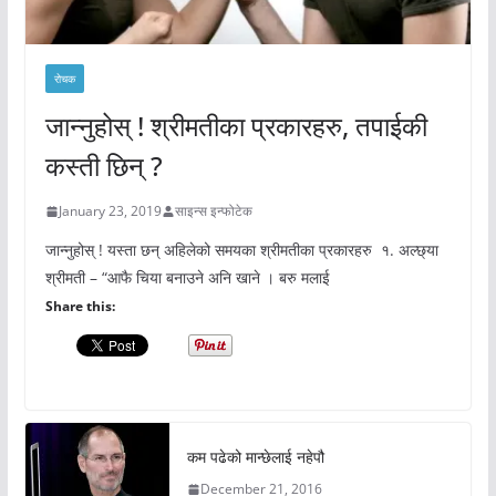
रोचक
जान्नुहोस् ! श्रीमतीका प्रकारहरु, तपाईकी
कस्ती छिन् ?
January 23, 2019
साइन्स इन्फोटेक
जान्नुहोस् ! यस्ता छन् अहिलेको समयका श्रीमतीका प्रकारहरु १. अल्छ्या
श्रीमती – “आफै चिया बनाउने अनि खाने । बरु मलाई
Share this:
कम पढेको मान्छेलाई नहेपौ
December 21, 2016