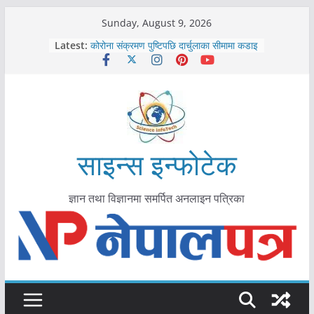
Skip
Sunday, August 9, 2026
काभ्रेपलाञ्चोकमा आयुर्वेद स्वास्थ्योपचारतर्फ
to
Latest:
आकर्षण बढ्दै
content
कोरोना संक्रमण पुष्टिपछि दार्चुलाका सीमामा कडाइ
विराटनगर महानगरद्वारा पूर्ण खोप सुनिश्चित घोषणा
तयारी
मकवानपुरमा खोरेत रोग विरुद्धको खोप लगाउन
सुरु
आयुर्वेद चिकित्सा प्रणालीको भूमिका महत्वपूर्ण छ :
मुख्यमन्त्री शाह
साइन्स इन्फोटेक
ज्ञान तथा विज्ञानमा समर्पित अनलाइन पत्रिका