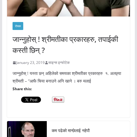
रोचक
जान्नुहोस् ! श्रीमतीका प्रकारहरु, तपाईकी
कस्ती छिन् ?
January 23, 2019
साइन्स इन्फोटेक
जान्नुहोस् ! यस्ता छन् अहिलेको समयका श्रीमतीका प्रकारहरु १. अल्छ्या
श्रीमती – “आफै चिया बनाउने अनि खाने । बरु मलाई
Share this:
कम पढेको मान्छेलाई नहेपौ