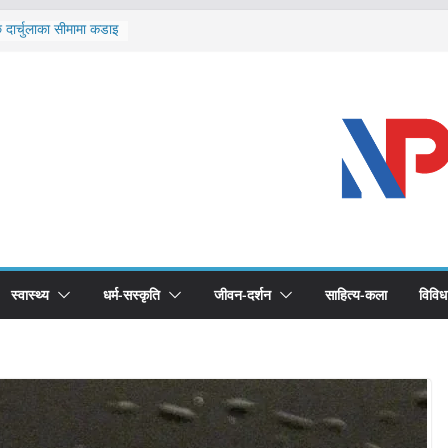
ि दार्चुलाका सीमामा कडाइ
ूर्ण खोप सुनिश्चित घोषणा
विरुद्धको खोप लगाउन
ीको भूमिका महत्वपूर्ण छ :
 स्वास्थ्योपचारतर्फ
स्वास्थ्य
धर्म-सस्कृति
जीवन-दर्शन
साहित्य-कला
विविध