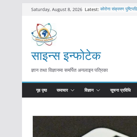
Skip
Latest:
कोरोना संक्रमण पुष्टिपछ
Saturday, August 8, 2026
to
विराटनगर महानगरद्वारा प
तयारी
content
मकवानपुरमा खोरेत रोग 
सुरु
आयुर्वेद चिकित्सा प्रणाल
मुख्यमन्त्री शाह
साइन्स इन्फोटेक
काभ्रेपलाञ्चोकमा आयुर्वेद
आकर्षण बढ्दै
ज्ञान तथा विज्ञानमा समर्पित अनलाइन पत्रिका
गृह पृष्ठ
समाचार
विज्ञान
सूचना प्रविधि