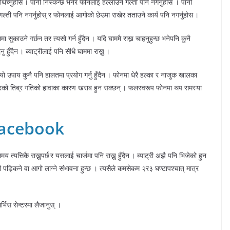
थिच्नुहोस । पानी निस्कन्छ भनेर फोनलाई हल्लाउने गल्ती पनि नगर्नुहोस । पानी
गल्ती पनि नगर्नुहोस् र फोनलाई आगोको छेउमा राखेर तताउने कार्य पनि नगर्नुहोस ।
काउने गर्छन तर त्यसो गर्न हुँदैन । यदि घाममै राख्न चाहनुहुन्छ भनेपनि कुनै
हुँदैन । ब्याट्रीलाई पनि सीधै घाममा राख्नु ।
ो उपाय कुनै पनि हालतमा प्रयोग गर्नु हुँदैन । फोनमा धेरै हल्का र नाजुक खालका
 ड्रायरको तिब्र गतिको हावाका कारण खराब हुन सक्छन् । फलस्वरूप फोनमा थप समस्या
Facebook
 त्यत्तिकै राख्नुपर्छ र यसलाई चार्जमा पनि राख्नु हुँदैन । ब्याट्री अझै पनि भिजेको हुन
 पड्किने वा आगो लाग्ने संभावना हुन्छ । त्यसैले कमसेकम २र३ घण्टापश्चात् मात्र
िस सेन्टरमा लैजानुस् ।