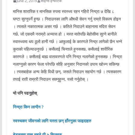
June 2, 2019
साइन्स इन्फोटेक
मानिस शारारिक र मानसिक रुपमा स्वस्थ्य रहन गहिरो निन्द्रा ७ देखि ८
घण्टा सुत्नुपर्ने हुन्छ । निदाउनका लागि औषधी सेवन गर्नु राम्रो विकल्प होइन
। त्यसले नकारात्मक असर गर्छ । कतिले निदाउने बाहानामा मदिरा सेवन
गर्छ, जो एकदमै नराम्रो अभ्यास हो । मस्त मातेपछि बेहोसीमा सुत्ने बानीले
स्वास्थ्यमा थप ठूलो हानी गर्छ । आफुलाई के कारणले निन्द्र लागेको छैन भन्ने
कुराको पहिल्याउनुपर्छ । कसैलाई चिन्ताले हुनसक्छ, कसैलाई शारीरिक
कारणले । कसैलाई बाह्य वातावरणले पनि निन्द्र नलागेको हुनसक्छ । निन्द्रा
नलाग्नुको कारण फेला परेपछि सोहि अनुसार निदानको उपाय खोज्न सकिन्छ
। त्यसबाहेक अन्य केहि विधी छन्, जसले निदाउन सहयोग गर्छ । त्यसकारण
तपाई राती राम्ररी निदाउन सक्नुहुन्न, यसो गर्नुहोस् ।
यो पनि पढनुहोस्
निन्द्रा किन लाग्दैन ?
स्वस्थकर जीवनको लागि यस्ता छन् हाँस्नुका फाइदाहरु
बेडरुममा राख्न नहुने यी ५ चिजहरु