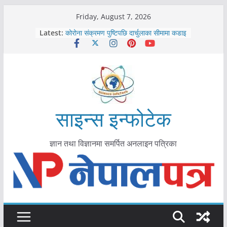
Skip
Friday, August 7, 2026
to
काभ्रेपलाञ्चोकमा आयुर्वेद स्वास्थ्योपचारतर्फ
Latest:
content
आकर्षण बढ्दै
कोरोना संक्रमण पुष्टिपछि दार्चुलाका सीमामा कडाइ
विराटनगर महानगरद्वारा पूर्ण खोप सुनिश्चित घोषणा
तयारी
मकवानपुरमा खोरेत रोग विरुद्धको खोप लगाउन
सुरु
आयुर्वेद चिकित्सा प्रणालीको भूमिका महत्वपूर्ण छ :
साइन्स इन्फोटेक
मुख्यमन्त्री शाह
ज्ञान तथा विज्ञानमा समर्पित अनलाइन पत्रिका