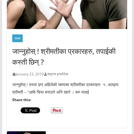
रोचक
जान्नुहोस् ! श्रीमतीका प्रकारहरु, तपाईकी
कस्ती छिन् ?
January 23, 2019
साइन्स इन्फोटेक
जान्नुहोस् ! यस्ता छन् अहिलेको समयका श्रीमतीका प्रकारहरु १. अल्छ्या
श्रीमती – “आफै चिया बनाउने अनि खाने । बरु मलाई
Share this: