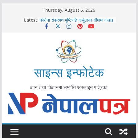
Skip
Thursday, August 6, 2026
काभ्रेपलाञ्चोकमा आयुर्वेद स्वास्थ्योपचारतर्फ
to
Latest:
आकर्षण बढ्दै
content
कोरोना संक्रमण पुष्टिपछि दार्चुलाका सीमामा कडाइ
विराटनगर महानगरद्वारा पूर्ण खोप सुनिश्चित घोषणा
तयारी
मकवानपुरमा खोरेत रोग विरुद्धको खोप लगाउन
सुरु
आयुर्वेद चिकित्सा प्रणालीको भूमिका महत्वपूर्ण छ :
मुख्यमन्त्री शाह
साइन्स इन्फोटेक
ज्ञान तथा विज्ञानमा समर्पित अनलाइन पत्रिका