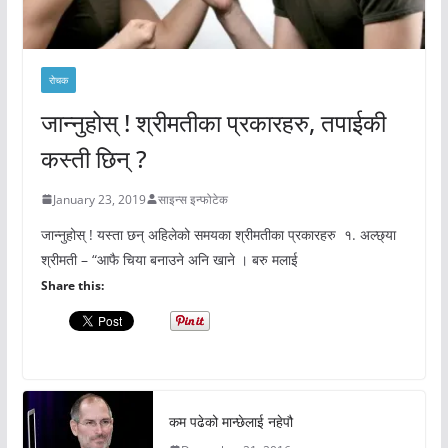
रोचक
जान्नुहोस् ! श्रीमतीका प्रकारहरु, तपाईकी
कस्ती छिन् ?
January 23, 2019
साइन्स इन्फोटेक
जान्नुहोस् ! यस्ता छन् अहिलेको समयका श्रीमतीका प्रकारहरु १. अल्छ्या
श्रीमती – “आफै चिया बनाउने अनि खाने । बरु मलाई
Share this:
कम पढेको मान्छेलाई नहेपौ