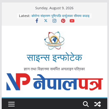
Skip
Sunday, August 9, 2026
काभ्रेपलाञ्चोकमा आयुर्वेद स्वास्थ्योपचारतर्फ
to
Latest:
आकर्षण बढ्दै
content
कोरोना संक्रमण पुष्टिपछि दार्चुलाका सीमामा कडाइ
विराटनगर महानगरद्वारा पूर्ण खोप सुनिश्चित घोषणा
तयारी
मकवानपुरमा खोरेत रोग विरुद्धको खोप लगाउन
सुरु
आयुर्वेद चिकित्सा प्रणालीको भूमिका महत्वपूर्ण छ :
मुख्यमन्त्री शाह
साइन्स इन्फोटेक
ज्ञान तथा विज्ञानमा समर्पित अनलाइन पत्रिका