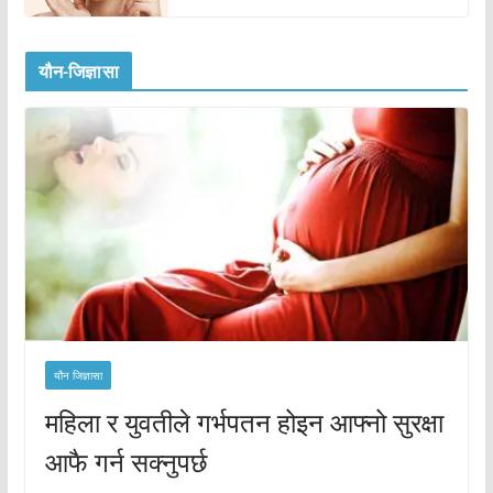
यौन-जिज्ञासा
यौन जिज्ञासा
महिला र युवतीले गर्भपतन होइन आफ्नो सुरक्षा
आफै गर्न सक्नुपर्छ