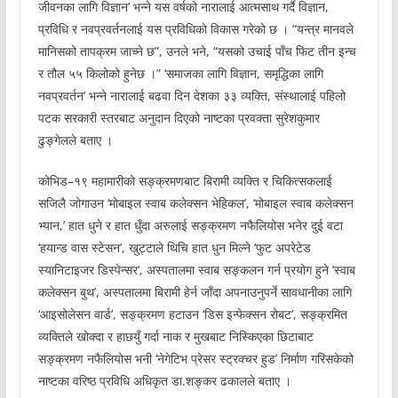
जीवनका लागि विज्ञान’ भन्ने यस वर्षको नारालाई आत्मसाथ गर्दै विज्ञान,
प्रविधि र नवप्रवर्तनलाई यस प्रविधिको विकास गरेको छ । “यन्त्र मानवले
मानिसको तापक्रम जाच्ने छ”, उनले भने, “यसको उचाई पाँच फिट तीन इन्च
र तौल ५५ किलोको हुनेछ ।” ‘समाजका लागि विज्ञान, समृद्धिका लागि
नवप्रवर्तन’ भन्ने नारालाई बढवा दिन देशका ३३ व्यक्ति, संस्थालाई पहिलो
पटक सरकारी स्तरबाट अनुदान दिएको नाष्टका प्रवक्ता सुरेशकुमार
ढुङ्गेलले बताए ।
कोभिड–१९ महामारीको सङ्क्रमणबाट बिरामी व्यक्ति र चिकित्सकलाई
सजिलै जोगाउन ‘मोबाइल स्वाब कलेक्सन भेहिकल’, ‘मोबाइल स्वाब कलेक्सन
भ्यान,’ हात धुने र हात धुँदा अरुलाई सङ्क्रमण नफैलियोस भनेर दुई वटा
‘हयान्ड वास स्टेसन’, खुट्टाले थिचि हात धुन मिल्ने ‘फुट अपरेटेड
स्यानिटाइजर डिस्पेन्सर’, अस्पतालमा स्वाब सङ्कलन गर्न प्रयोग हुने ‘स्वाब
कलेक्सन बुथ’, अस्पतालमा बिरामी हेर्न जाँदा अपनाउनुपर्ने सावधानीका लागि
‘आइसोलेसन वार्ड’, सङ्क्रमण हटाउन ‘डिस इन्फेक्सन रोबट’, सङ्क्रमित
व्यक्तिले खोक्दा र हाछयुँ गर्दा नाक र मुखबाट निस्किएका छिटाबाट
सङ्क्रमण नफैलियोस भनी ‘नेगेटिभ प्रेसर स्ट्रक्चर हुड’ निर्माण गरिसकेको
नाष्टका वरिष्ठ प्रविधि अधिकृत डा.शङ्कर ढकालले बताए ।