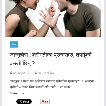
रोचक
जान्नुहोस् ! श्रीमतीका प्रकारहरु, तपाईकी
कस्ती छिन् ?
January 23, 2019
साइन्स इन्फोटेक
जान्नुहोस् ! यस्ता छन् अहिलेको समयका श्रीमतीका प्रकारहरु १. अल्छ्या
श्रीमती – “आफै चिया बनाउने अनि खाने । बरु मलाई
Share this: