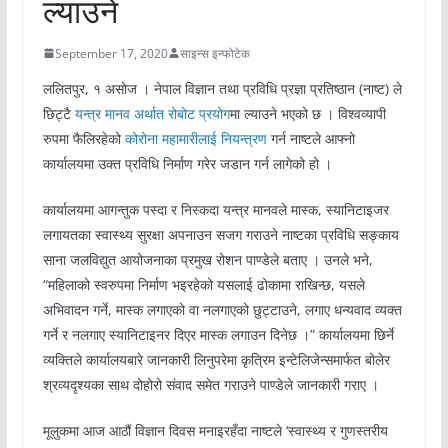
ल्याउने
September 17, 2020
साइन्स इन्फोटेक
ललितपुर, १ असोज । नेपाल विज्ञान तथा प्रविधि प्रज्ञा प्रतिष्ठान (नाष्ट) ले
छिट्टै
यन्त्र मानव अर्थात रोबोट प्रयोग
मा ल्याउने भएको छ । विश्वव्यापी
रुपमा फैलिरहेको
कोरोना महामारीलाई नियन्त्रण
गर्न नाष्टले आफ्नो
कार्यालयमा उक्त प्रविधि निर्माण गरेर जडान गर्न लागेको हो ।
कार्यालयमा आगन्तुक पस्दा र निस्कदा यन्त्र मानवले मास्क, स्यानिटाइजर
लगायतका स्वास्थ्य सुरक्षा अपनाउन सजग गराउने नाष्टका प्रविधि सङ्काय
साना जलविद्युत आयोजनाका प्रमुख रोशन पाण्डेले बताए । उनले भने,
“महिलाको स्वरुपमा निर्माण भइरहेको यसलाई ढोकामा राखिन्छ, यसले
अभिवादन गर्ने, मास्क लगाएको वा नलगाएको छुट्टाउने, लगाए धन्यवाद व्यक्त
गर्ने र नलगाए स्यानिटाइनर दिएर मास्क लगाउन दिनेछ ।” कार्यालयमा छिर्ने
व्यक्तिले कार्यालयबारे जानकारी लिनुपरेमा कृत्रिम इन्टेलिजेन्समार्फत बोलेर
श्रव्यदृश्यका साथ दोहोरो संवाद समेत गराउने पाण्डेले जानकारी गराए ।
मूलुकमा आज आठौं विज्ञान दिवस मनाइरहँदा नाष्टले ‘स्वास्थ्य र गुणस्तरीय