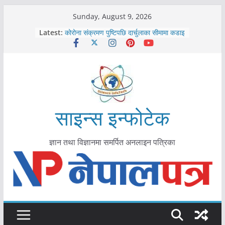
Skip
Sunday, August 9, 2026
काभ्रेपलाञ्चोकमा आयुर्वेद स्वास्थ्योपचारतर्फ
to
Latest:
आकर्षण बढ्दै
content
कोरोना संक्रमण पुष्टिपछि दार्चुलाका सीमामा कडाइ
विराटनगर महानगरद्वारा पूर्ण खोप सुनिश्चित घोषणा
तयारी
मकवानपुरमा खोरेत रोग विरुद्धको खोप लगाउन
सुरु
आयुर्वेद चिकित्सा प्रणालीको भूमिका महत्वपूर्ण छ :
मुख्यमन्त्री शाह
साइन्स इन्फोटेक
ज्ञान तथा विज्ञानमा समर्पित अनलाइन पत्रिका