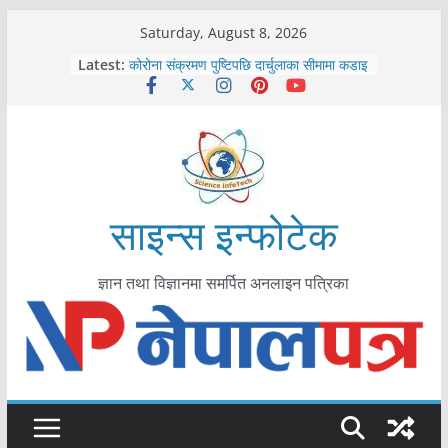
Skip
Saturday, August 8, 2026
काभ्रेपलाञ्चोकमा आयुर्वेद स्वास्थ्योपचारतर्फ
to
Latest:
आकर्षण बढ्दै
content
कोरोना संक्रमण पुष्टिपछि दार्चुलाका सीमामा कडाइ
विराटनगर महानगरद्वारा पूर्ण खोप सुनिश्चित घोषणा
तयारी
मकवानपुरमा खोरेत रोग विरुद्धको खोप लगाउन
सुरु
आयुर्वेद चिकित्सा प्रणालीको भूमिका महत्वपूर्ण छ :
मुख्यमन्त्री शाह
साइन्स इन्फोटेक
ज्ञान तथा विज्ञानमा समर्पित अनलाइन पत्रिका