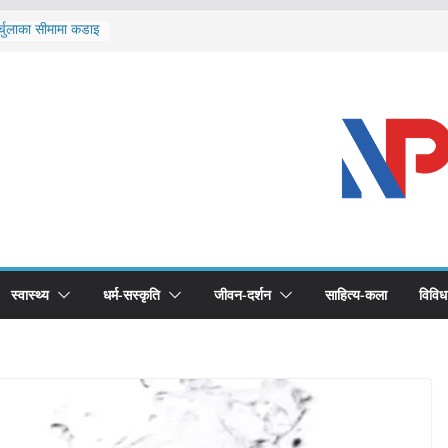
र्चुलाका सीमामा कडाइ
 खोप सुनिश्चित घोषणा
द्धको खोप लगाउन
भूमिका महत्वपूर्ण छ :
ास्थ्योपचारतर्फ
स्वास्थ्य
धर्म-सस्कृति
जीवन-दर्शन
साहित्य-कला
विविध