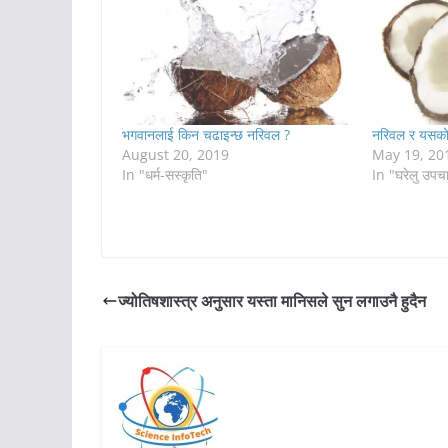
भगवानलाई किन चढाइन्छ नरिवल ?
नरिवल र यसको
August 20, 2019
May 19, 20
In "धर्म-सस्कृति"
In "घरेलु उपच
ज्योतिषशास्त्र अनुसार यस्ता मानिसले सुन लगाउनै हुदैन