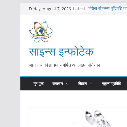
Skip
Latest:
कोरोना संक्रमण पुष्टिपछि दा
Friday, August 7, 2026
to
विराटनगर महानगरद्वारा पूर्ण
तयारी
content
मकवानपुरमा खोरेत रोग विरु
सुरु
आयुर्वेद चिकित्सा प्रणालीको 
मुख्यमन्त्री शाह
साइन्स इन्फोटेक
काभ्रेपलाञ्चोकमा आयुर्वेद स्व
आकर्षण बढ्दै
ज्ञान तथा विज्ञानमा समर्पित अनलाइन पत्रिका
गृह पृष्ठ
समाचार
विज्ञान
सूचना प्रविधि