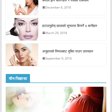
कपाल झर्ने कारणहरु र यसको रोकथाम
December 6, 2018
हटाउनुहोस् छालाको सुन्दरता बिगार्ने ४ बानीहरु
March 29, 2018
अनुहारको पिम्पलबाट मुक्ति पाउन उपायहरु
September 9, 2016
यौन-जिज्ञासा