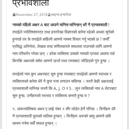
प्रभावशाली
November 27, 2018
साइन्स इन्फोटेक
नामको पहिलो अक्षर A बाट आउने मानिस मानिन्छन् धरै नै प्रभावशाली !
तपाईले ज्योतिषशास्त्र तथा हस्तरेखा विज्ञानको बारेमा पढेको अथवा सुनेको
हुनपर्छ तर के तपाईले कहिल्यै आफ्नो नाममा विचार गर्नु भएको छ ? कयौँ
प्रसिद्ध अभिनेता, लेखक तथा संगीतकारले सफलता पाउनको लागि आफ्नो
नाम परिवर्तन गरेका छन् । हरेक व्यक्तिमा उसको नामको प्रभाव अवश्य पर्छ
किनकि अक्षरको समेत आफ्नो ऊर्जा तथा त्यसबाट जोडिएको गुण हुन्छ ।
तपाईको नाम कुन अक्षरबाट सुरु हुन्छ त्यसबाट तपाईको आफ्नो स्वाभाव र
व्यक्तित्वको बारेमा धेरै नै कुरा पत्ता लगाउन सकिन्छ । यस्तै केही अक्षरलाई
प्रभावशाली मानिन्छ जस्तै कि A, J, O र S . जुन व्यक्तिको नाम A लेटरबाट
सुरु हुन्छ, उनीहरुको स्वभाव र व्यक्तित्व कस्तो हुन्छ त ?
१. अंकज्योतिषमा अक्षर ए लाई नंबर १ सँग जोडेर हेर्ने गरिन्छ । यिनीहरु धेरै
नै प्रभावशाली कुराको मालिक हुन्छन् । यिनीहरु अरुको सामु आफ्नो छवि
कायम गर्नमा सधैँ सफल हुन्छन् ।