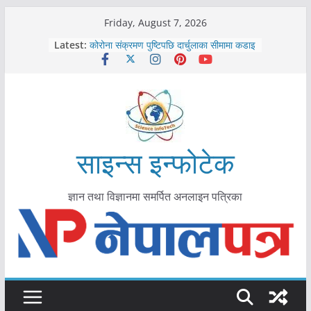
Skip
Friday, August 7, 2026
काभ्रेपलाञ्चोकमा आयुर्वेद स्वास्थ्योपचारतर्फ
to
Latest:
आकर्षण बढ्दै
content
कोरोना संक्रमण पुष्टिपछि दार्चुलाका सीमामा कडाइ
विराटनगर महानगरद्वारा पूर्ण खोप सुनिश्चित घोषणा
तयारी
मकवानपुरमा खोरेत रोग विरुद्धको खोप लगाउन
सुरु
आयुर्वेद चिकित्सा प्रणालीको भूमिका महत्वपूर्ण छ :
मुख्यमन्त्री शाह
साइन्स इन्फोटेक
ज्ञान तथा विज्ञानमा समर्पित अनलाइन पत्रिका