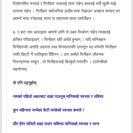
रिलेशनशिप मनपर्छ र यिनीहरु जसलाई माया गर्छन् उसलाई सधैँ खुसी राख्ने
प्रयास गर्छन् । यिनीहरु सार्वजनिक ठाउँमा माया देखाउन असहज मान्छन् तर
आफ्नो माया स्नेहलाइ घरमा वा एकान्तमा मात्र दर्शाउँछन् ।
७. ए बाट नाम आउनृहरु आफ्नो लागि जे लक्ष्य निर्धारण गर्छन् त्यसलाई
हासिल गरिछाड्छन् । यिनीहरु थोरै अधैर्य हुन्छन् । यदि मानिसहरु
यिनीहरुको अगाडि उदारता तथा विनम्रतासँग प्रस्तुत भए भनेपनि यिनीहरु
त्यति छिट्टै नै प्रतिकृया दिँदैनन् । अरु कसैले यिनीहरु जीवनमा
नियन्त्रणमा राखुन् , यो यिनीहरुलाई बिल्कुलै मनपर्दैन । (एजेन्सीको
सहयोगमा)
यो पनि पढ्नुहोस्
नामको पहिलो अक्षरबाट थाहा पाउनुस् मानिसको स्वभाव र भविश्य
कुन महिनामा जन्मेका केटी मान्छेको स्वभाव कस्तो ?
दाँत हेरेर सजिलै थाहा पाउन सकिन्छ मानिसको स्वभाव र भाग्य