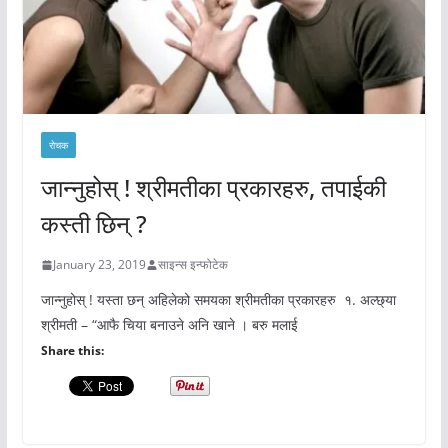
रोचक
जान्नुहोस् ! श्रीमतीका प्रकारहरु, तपाईकी
कस्ती छिन् ?
January 23, 2019
साइन्स इन्फोटेक
जान्नुहोस् ! यस्ता छन् अहिलेको समयका श्रीमतीका प्रकारहरु १. अल्छ्या
श्रीमती – “आफै चिया बनाउने अनि खाने । बरु मलाई
Share this: