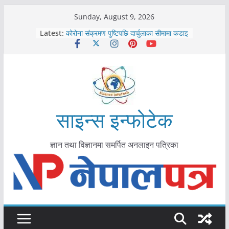
Skip
Sunday, August 9, 2026
to
काभ्रेपलाञ्चोकमा आयुर्वेद स्वास्थ्योपचारतर्फ
Latest:
content
आकर्षण बढ्दै
कोरोना संक्रमण पुष्टिपछि दार्चुलाका सीमामा कडाइ
विराटनगर महानगरद्वारा पूर्ण खोप सुनिश्चित घोषणा
तयारी
मकवानपुरमा खोरेत रोग विरुद्धको खोप लगाउन
सुरु
आयुर्वेद चिकित्सा प्रणालीको भूमिका महत्वपूर्ण छ :
साइन्स इन्फोटेक
मुख्यमन्त्री शाह
ज्ञान तथा विज्ञानमा समर्पित अनलाइन पत्रिका