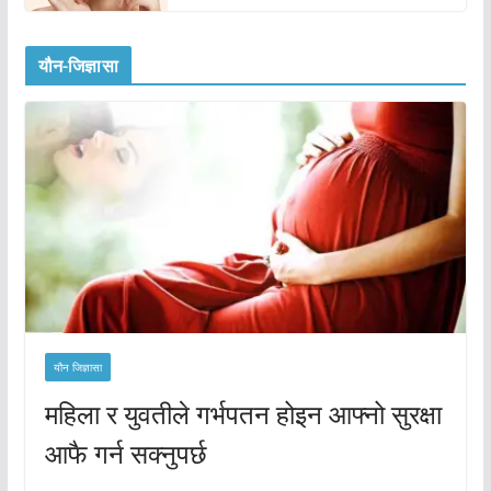
यौन-जिज्ञासा
यौन जिज्ञासा
महिला र युवतीले गर्भपतन होइन आफ्नो सुरक्षा
आफै गर्न सक्नुपर्छ