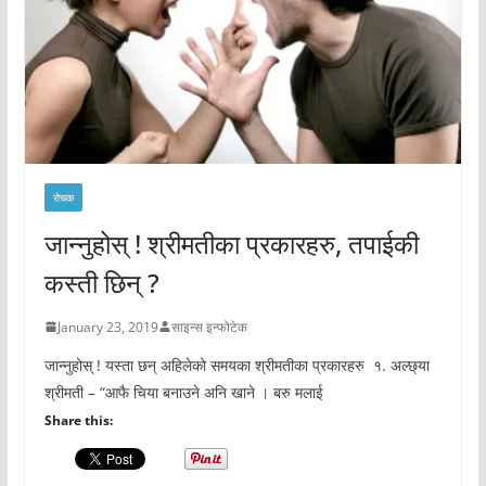
रोचक
जान्नुहोस् ! श्रीमतीका प्रकारहरु, तपाईकी
कस्ती छिन् ?
January 23, 2019
साइन्स इन्फोटेक
जान्नुहोस् ! यस्ता छन् अहिलेको समयका श्रीमतीका प्रकारहरु १. अल्छ्या
श्रीमती – “आफै चिया बनाउने अनि खाने । बरु मलाई
Share this: