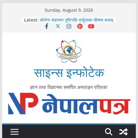
Skip
Sunday, August 9, 2026
काभ्रेपलाञ्चोकमा आयुर्वेद स्वास्थ्योपचारतर्फ
to
Latest:
आकर्षण बढ्दै
content
कोरोना संक्रमण पुष्टिपछि दार्चुलाका सीमामा कडाइ
विराटनगर महानगरद्वारा पूर्ण खोप सुनिश्चित घोषणा
तयारी
मकवानपुरमा खोरेत रोग विरुद्धको खोप लगाउन
सुरु
आयुर्वेद चिकित्सा प्रणालीको भूमिका महत्वपूर्ण छ :
मुख्यमन्त्री शाह
साइन्स इन्फोटेक
ज्ञान तथा विज्ञानमा समर्पित अनलाइन पत्रिका