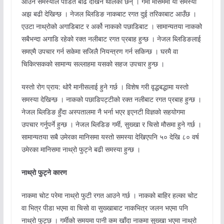
आउने समस्याले पीडित बढि देखिन थालेका छन् । गर्मी मौसममा यो समस्या
अझ बढी देखिन्छ । नेजल ब्लिडिङ नाकबाट रगत दुई तरिकाबाट आउँछ ।
एउटा नाथ्रोको अगाडिबाट र अर्को नाकको पछाडिबाट । सामान्यतया नाकको
सबैभन्दा अगाडि रहेको रक्त नलीबाट रगत प्रबाह हुन्छ । नेजल ब्लिडिङलाई
समएमै उपचार गर्न सकेमा सजिलै नियन्त्रण गर्न सकिन्छ । घरमै वा
चिकित्सकको सामान्य सल्लाहमा यसको सहज उपचार हुन्छ ।
यस्तो रोग प्राय: थोरै मानीसलाई हुने गर्छ । विशेष गरी वृद्धबद्धामा यस्तो
समस्या देखिन्छ । नाकको पछाडिपट्टीको रक्त नलीबाट रगत प्रबाह हुन्छ ।
नेजल ब्लिडिङ हुँदा अस्पतालमा नै भर्ना भएर इएनटी विज्ञको सहयोगमा
उपचार गर्नुपर्ने हुन्छ । नेजल ब्लिडिङ गर्मी, सुख्खा र चिसो मौसमा हुने गर्छ ।
सामान्यतया सबै उमेरका मानिसमा यस्तो समस्या देखिएपनि ५० देखि ८० वर्ष
उमेरका मानिसमा नाथ्रो फुट्ने बढी समस्या हुन्छ ।
नाथ्रो फुट्ने कारण
नाकमा चोट परेमा नाथ्रो फुटी रगत आउने गर्छ । नाकको बाहिर हल्का चोट
वा भित्र पीडा भएमा वा चिसो वा सुख्खाबाट नाकभित्र जलन भएमा पनि
नाथ्रो फुट्छ । गर्मीको समयमा पानी कम खाँदा नाकमा सुख्खा भएमा नाथ्रो