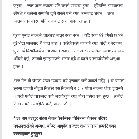
फुट्छ । रगत जम्न नसक्दा पनि यस्तो समस्या हुन्छ । एस्पिरिन लगायतका
औषधी र कलेजो सम्बन्धि कुनै रोगले पनि रगत जम्नबाट रोक्छ । उच्च
रक्तचापका कारण पनि नाकबाट रगत आउन सक्छ ।
प्राय एउटा नाकको प्वालबाट मात्र रगत बग्छ । यदि रगत धेरै वगेको छ भने
दुईओटा प्वालबाट नै रगत बग्छ । कहिलेकाही नाकको रगत घाँटी र पेटसम्म
पुग्न गई बिरामीलाई वान्ता आउन सक्छ । नाकबाट अत्यधिक रक्तश्राब भएमा
धमिलो देख्ने, टाउको झमझमाउने, मनमा दुबिधा बढ्ने र कमजोरीको अनुभव
हुन्छ ।
आज मैले यो रोगको सरल उपचार बारे प्रकाश पार्ने जमर्को गर्दैछु । यो रोगको
सुरुमा कागती नीबूवा निचरेर रस निकाल्ने र २-४ थोपा नाकमा थोपा चुहाउने
। यसो गर्नाले नाकबाट बग्ने जस्तोसुकै रगत किन नहोस् बन्द हुन्छ । हामीले
विगत लामो समयदेखि भन्दै आएका छौं ।
*डा. राम बहादुर बोहरा नेपाल वैकल्पिक चिकित्सा विकास परिषद
नवलपरासीको अध्यक्ष, बरिष्ट आयुर्वेद डाक्टर तथा साइन्स इन्फोटेकका
सल्लाहकार हुनुहुन्छ ।