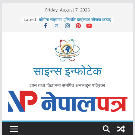
Skip
Friday, August 7, 2026
काभ्रेपलाञ्चोकमा आयुर्वेद स्वास्थ्योपचारतर्फ
to
Latest:
आकर्षण बढ्दै
content
कोरोना संक्रमण पुष्टिपछि दार्चुलाका सीमामा कडाइ
विराटनगर महानगरद्वारा पूर्ण खोप सुनिश्चित घोषणा
तयारी
मकवानपुरमा खोरेत रोग विरुद्धको खोप लगाउन
सुरु
आयुर्वेद चिकित्सा प्रणालीको भूमिका महत्वपूर्ण छ :
मुख्यमन्त्री शाह
साइन्स इन्फोटेक
ज्ञान तथा विज्ञानमा समर्पित अनलाइन पत्रिका