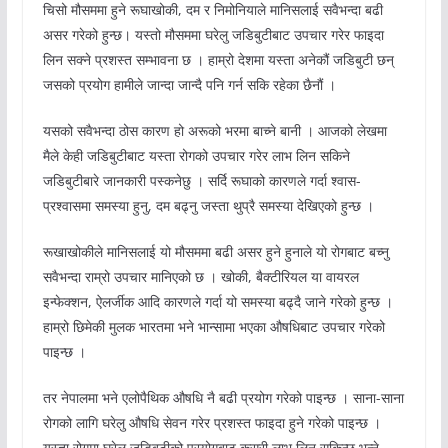
चिसो मौसममा हुने रूघाखोकी, दम र निमोनियाले मानिसलाई सवैभन्दा बढी
असर गरेको हुन्छ। यस्तो मौसममा घरेलु जडिबुटीबाट उपचार गरेर फाइदा
लिन सक्ने प्रशस्त सम्भावना छ । हाम्रो देशमा यस्ता अनेकौं जडिबुटी छन्
जसको प्रयोग हामीले जान्दा जान्दै पनि गर्न सकि रहेका छैनौं ।
यसको सवैभन्दा ठोस कारण हो अरूको भरमा बाच्ने बानी । आजको लेखमा
मैले केही जडिबुटीबाट यस्ता रोगको उपचार गरेर लाभ लिन सकिने
जडिबुटीबारे जानकारी पस्कनेछु । सर्दि रूघाको कारणले गर्दा श्वास-
प्रश्वासमा समस्या हुनु, दम बढ्नु जस्ता थुप्रै समस्या देखिएको हुन्छ ।
रूखाखोकीले मानिसलाई यो मौसममा बढी असर हुने हुनाले यो रोगबाट बच्नु
सवैभन्दा राम्रो उपचार मानिएको छ । खोकी, बैक्टीरियल या वायरल
इन्फेक्शन, ऐलर्जीक आदि कारणले गर्दा यो समस्या बढ्दै जाने गरेको हुन्छ ।
हाम्रो छिमेकी मुलक भारतमा भने भान्सामा भएका औषधिबाट उपचार गरेको
पाइन्छ ।
तर नेपालमा भने एलोपैथिक औषधि नै बढी प्रयोग गरेको पाइन्छ । साना-साना
रोगको लागि घरेलु औषधि सेवन गरेर प्रशस्त फाइदा हुने गरेको पाइन्छ ।
यस्ता रोगमा घरेलु जडिबुटीको प्रयोगबाट कसरी लाभ लिन सकिन्छ भन्ने