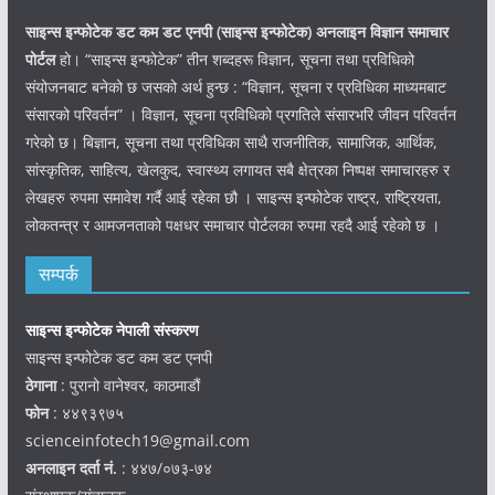
साइन्स इन्फोटेक डट कम डट एनपी (साइन्स
इन्फोटेक)
अनलाइन विज्ञान समाचार
पोर्टल
हो। “साइन्स इन्फोटेक” तीन शब्दहरू विज्ञान, सूचना तथा प्रविधिको
संयोजनबाट बनेको छ जसको अर्थ हुन्छ : “विज्ञान, सूचना र प्रविधिका माध्यमबाट
संसारको परिवर्तन” । विज्ञान, सूचना प्रविधिको प्रगतिले संसारभरि जीवन परिवर्तन
गरेको छ। बिज्ञान, सूचना तथा प्रविधिका साथै राजनीतिक, सामाजिक, आर्थिक,
सांस्कृतिक, साहित्य, खेलकुद, स्वास्थ्य लगायत सबै क्षेत्रका निष्पक्ष समाचारहरु र
लेखहरु रुपमा समावेश गर्दै आई रहेका छौ । साइन्स इन्फोटेक राष्ट्र, राष्ट्रियता,
लोकतन्त्र र आमजनताको पक्षधर समाचार पोर्टलका रुपमा रहदै आई रहेको छ ।
सम्पर्क
साइन्स इन्फोटेक नेपाली संस्करण
साइन्स इन्फोटेक डट कम डट एनपी
ठेगाना
: पुरानो वानेश्वर, काठमाडौं
फोन
: ४४९३९७५
scienceinfotech19@gmail.com
अनलाइन दर्ता नं.
: ४४७/०७३-७४