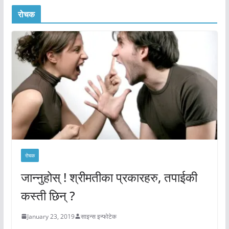
रोचक
रोचक
जान्नुहोस् ! श्रीमतीका प्रकारहरु, तपाईकी
कस्ती छिन् ?
January 23, 2019
साइन्स इन्फोटेक