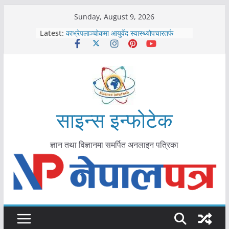
Skip
Sunday, August 9, 2026
to
Latest:
आयुर्वेद चिकित्सा प्रणालीको भूमिका महत्वपूर्ण छ :
content
मुख्यमन्त्री शाह
काभ्रेपलाञ्चोकमा आयुर्वेद स्वास्थ्योपचारतर्फ
आकर्षण बढ्दै
कोरोना संक्रमण पुष्टिपछि दार्चुलाका सीमामा कडाइ
विराटनगर महानगरद्वारा पूर्ण खोप सुनिश्चित घोषणा
तयारी
मकवानपुरमा खोरेत रोग विरुद्धको खोप लगाउन
साइन्स इन्फोटेक
सुरु
ज्ञान तथा विज्ञानमा समर्पित अनलाइन पत्रिका