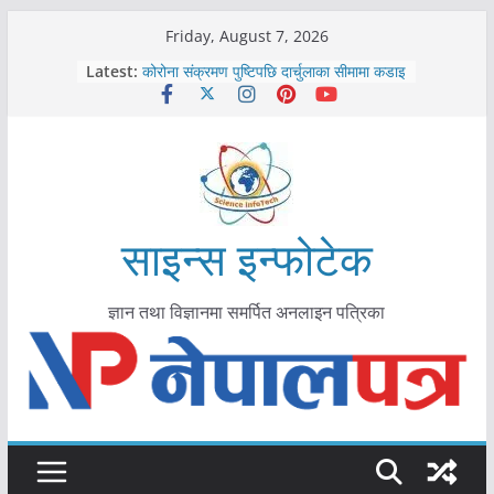
Skip
Friday, August 7, 2026
काभ्रेपलाञ्चोकमा आयुर्वेद स्वास्थ्योपचारतर्फ
to
Latest:
आकर्षण बढ्दै
content
कोरोना संक्रमण पुष्टिपछि दार्चुलाका सीमामा कडाइ
विराटनगर महानगरद्वारा पूर्ण खोप सुनिश्चित घोषणा
तयारी
मकवानपुरमा खोरेत रोग विरुद्धको खोप लगाउन
सुरु
आयुर्वेद चिकित्सा प्रणालीको भूमिका महत्वपूर्ण छ :
मुख्यमन्त्री शाह
साइन्स इन्फोटेक
ज्ञान तथा विज्ञानमा समर्पित अनलाइन पत्रिका