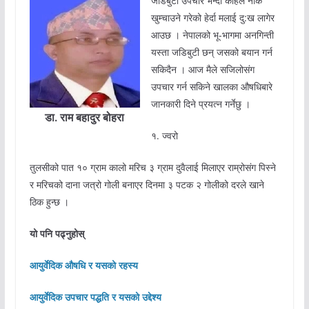
जडिबुटी उपचार भन्दा केहिले नाक
खुम्चाउने गरेको हेर्दा मलाई दु:ख लागेर
आउछ । नेपालको भू-भागमा अनगिन्ती
यस्ता जडिबुटी छन् जसको बयान गर्न
सकिदैन । आज मैले सजिलोसंग
उपचार गर्न सकिने खालका औषधिबारे
जानकारी दिने प्रयत्न गर्नेछु ।
डा. राम बहादुर बोहरा
१. ज्वरो
तुलसीको पात १० ग्राम कालो मरिच ३ ग्राम दुवैलाई मिलाएर राम्रोसंग पिस्ने
र मरिचको दाना जत्रो गोली बनाएर दिनमा ३ पटक २ गोलीको दरले खाने
ठिक हुन्छ ।
यो पनि पढ्नुहोस्
आयुर्वेदिक औषधि र यसको रहस्य
आयुर्वेदिक उपचार पद्धति र यसको उद्देश्य