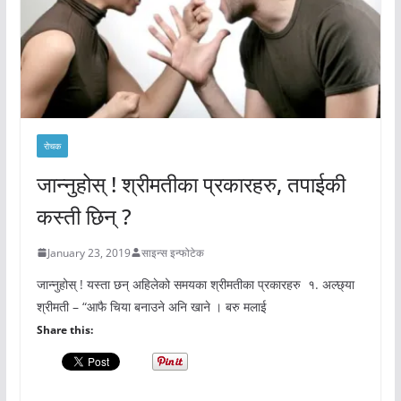
रोचक
जान्नुहोस् ! श्रीमतीका प्रकारहरु, तपाईकी
कस्ती छिन् ?
January 23, 2019
साइन्स इन्फोटेक
जान्नुहोस् ! यस्ता छन् अहिलेको समयका श्रीमतीका प्रकारहरु १. अल्छ्या
श्रीमती – “आफै चिया बनाउने अनि खाने । बरु मलाई
Share this: