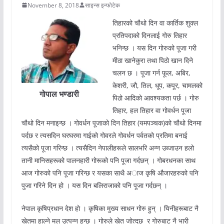
November 8, 2018
साइन्स इन्फोटेक
तिहारको चौथो दिन वा कार्तिक शुक्ल
प्रतिपदाको दिनलाई गोरु तिहार
भनिन्छ । यस दिन गोरुको पूजा गरी
मीठा खानेकुरा तथा पिठो खान दिने
चलन छ । पूजा गर्न फूल, अबिर,
केशरी, जौ, तिल, धूप, कपूर, चामलको
गोपाल भण्डारी
पिठो आदिको आवश्यकता पर्छ । गोरु
तिहार, हल तिहार वा गोवर्धन पूजा
चौथो दिन मनाइन्छ । गोवर्धन पूजाको दिन तिहार (यमपञ्चक)को चौथो दिनमा
पर्दछ र त्यसदिन घरघरमा गाईको गोवरले गोवर्धन पर्वतको प्रतिमा बनाई
त्यसैको पूजा गरिन्छ । त्यसैदिन नेपालीहरूले सालभरि अन्न उब्जाउन हलो
तानी मानिसहरूको पालनहारी गोरूको पनि पूजा गर्दछन् । गोबरधनका साथ
आज गोरुको पनि पूजा गरिन्छ र यसका साथै अाज कृषि औजारहरुको पनि
पुजा गरिने दिन हो । यस दिन बलिराजाको पनि पूजा गर्दछन् ।
नेपाल कृषिप्रधान देश हो । कृषिका मुख्य साधन गोरु हुन् । यिनीहरूबाट नै
खेतमा हाल्ने मल उत्पन्न हुन्छ । गोरुले खेत जोत्दछ र गोरुबाट नै भारी