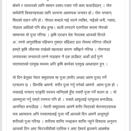
बोक्ने र व्यापारको लागि सामान वसार-पसार गरी काम चलाउँदछन् । गोरु
कर्मयोगी किसानहरूका लागि अत्यन्त आवश्यक जनावर हो। गोरु भगवान्
शिवको वाहन पनि हो। गोपाल शब्दले गाई पाल्ने व्यक्ति, गाईको धनी, ग्लावा,
गोठाला आदिको पनि बोध हुन्छ। बाली लगाउने प्राणीका रूपमा गोरुको
सम्मानमा यो पूजा गरिन्छ । कृषि प्रधान देश नेपालमा आजको दिनले
अाफ्नो अणुवांशिक पहिचान गुमाएर साँढेबाट हल गोरूमा परिणत जीवले
हाम्रो कृषि जीवनमा राखेको महत्वका कारण सम्झिने गरिन्छ । गोरुगाडा
लगायतका जनावरले तान्ने गाडाहरु नै एक ठाउँबाट अर्को ठाउँ पुग्ने
यातायातको प्रमुख माध्यम अनि कृषि कार्यका प्रमुख आधारहरु हुन् ।
यो दिन बेलुका नेवार समुदायमा म्ह पूजा (शरीर अथवा आत्म पूजा) गर्ने
प्रचलन छ । किनकि आफ्नो शरीर पूजा गर्नु भनेको आफ्नो आत्म पूजा हो ।
यसलाई भगवान् प्रकृति स्वरूप मानिएको हुँदा यसरी पूजा गर्ने चलन छ । यो
आत्मपूजा गर्नु राम्रो परम्परा पनि हो । यसले आफूलाई प्रफुल्ल बनाउँदछ,
आनन्दित बनाउँदछ । नेवारी समूदायमा आफ्नै शरीर भित्रको चेतनाप्रदायक
यस आत्मतत्व अनि परमात्मालाई पूजा गर्दै आजको दिन आफ्नै अभूतपूर्व
शरीरको पूजा गरिन्छ । शरीरमा शान्ति नभइकन शान्ति नहुने विश्वास अनुरुप
आजको दिन अष्ट चिरञ्जीवीको प्रतिक र अष्ट ऐश्वर्य झल्कने आकर्षक