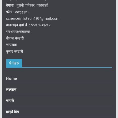
ठेगाना
: पुरानो वानेश्वर, काठमाडौं
फोन
: ४४९३९७५
scienceinfotech19@gmail.com
अनलाइन दर्ता नं.
: ४४७/०७३-७४
संस्थापक/संचालक
गोपाल भण्डारी
सम्पादक
कुमार भण्डारी
पेजहरु
Home
लक्ष्यहरु
सम्पर्क
हाम्रो टिम