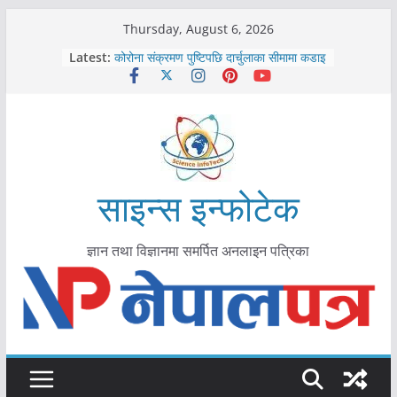
Skip
Thursday, August 6, 2026
काभ्रेपलाञ्चोकमा आयुर्वेद स्वास्थ्योपचारतर्फ
to
Latest:
आकर्षण बढ्दै
content
कोरोना संक्रमण पुष्टिपछि दार्चुलाका सीमामा कडाइ
विराटनगर महानगरद्वारा पूर्ण खोप सुनिश्चित घोषणा
तयारी
मकवानपुरमा खोरेत रोग विरुद्धको खोप लगाउन
सुरु
आयुर्वेद चिकित्सा प्रणालीको भूमिका महत्वपूर्ण छ :
मुख्यमन्त्री शाह
साइन्स इन्फोटेक
ज्ञान तथा विज्ञानमा समर्पित अनलाइन पत्रिका