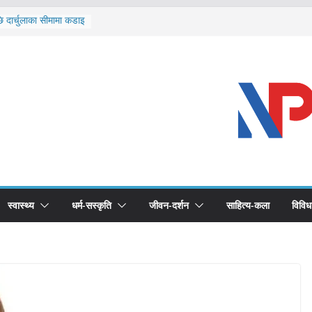
ि दार्चुलाका सीमामा कडाइ
ूर्ण खोप सुनिश्चित घोषणा
विरुद्धको खोप लगाउन
ीको भूमिका महत्वपूर्ण छ :
द स्वास्थ्योपचारतर्फ
स्वास्थ्य
धर्म-सस्कृति
जीवन-दर्शन
साहित्य-कला
विविध