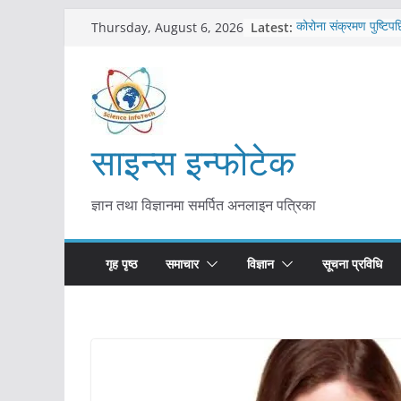
Skip
Latest:
कोरोना संक्रमण पुष्टिपछ
Thursday, August 6, 2026
to
विराटनगर महानगरद्वारा प
तयारी
content
मकवानपुरमा खोरेत रोग 
सुरु
आयुर्वेद चिकित्सा प्रणाल
मुख्यमन्त्री शाह
साइन्स इन्फोटेक
काभ्रेपलाञ्चोकमा आयुर्वे
आकर्षण बढ्दै
ज्ञान तथा विज्ञानमा समर्पित अनलाइन पत्रिका
गृह पृष्ठ
समाचार
विज्ञान
सूचना प्रविधि