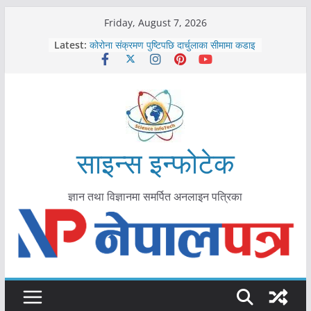
Skip
Friday, August 7, 2026
काभ्रेपलाञ्चोकमा आयुर्वेद स्वास्थ्योपचारतर्फ
to
Latest:
आकर्षण बढ्दै
content
कोरोना संक्रमण पुष्टिपछि दार्चुलाका सीमामा कडाइ
विराटनगर महानगरद्वारा पूर्ण खोप सुनिश्चित घोषणा
तयारी
मकवानपुरमा खोरेत रोग विरुद्धको खोप लगाउन
सुरु
आयुर्वेद चिकित्सा प्रणालीको भूमिका महत्वपूर्ण छ :
मुख्यमन्त्री शाह
साइन्स इन्फोटेक
ज्ञान तथा विज्ञानमा समर्पित अनलाइन पत्रिका