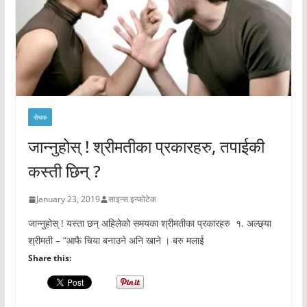
रोचक
जान्नुहोस् ! श्रीमतीका प्रकारहरु, तपाईकी
कस्ती छिन् ?
January 23, 2019
साइन्स इन्फोटेक
जान्नुहोस् ! यस्ता छन् अहिलेको समयका श्रीमतीका प्रकारहरु १. अल्छ्या
श्रीमती – “आफै चिया बनाउने अनि खाने । बरु मलाई
Share this: