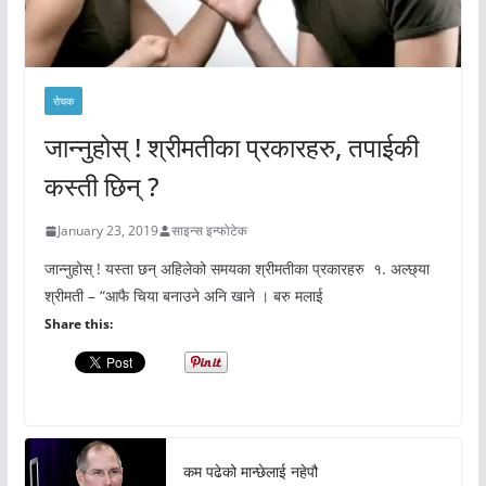
रोचक
जान्नुहोस् ! श्रीमतीका प्रकारहरु, तपाईकी
कस्ती छिन् ?
January 23, 2019
साइन्स इन्फोटेक
जान्नुहोस् ! यस्ता छन् अहिलेको समयका श्रीमतीका प्रकारहरु १. अल्छ्या
श्रीमती – “आफै चिया बनाउने अनि खाने । बरु मलाई
Share this:
कम पढेको मान्छेलाई नहेपौ