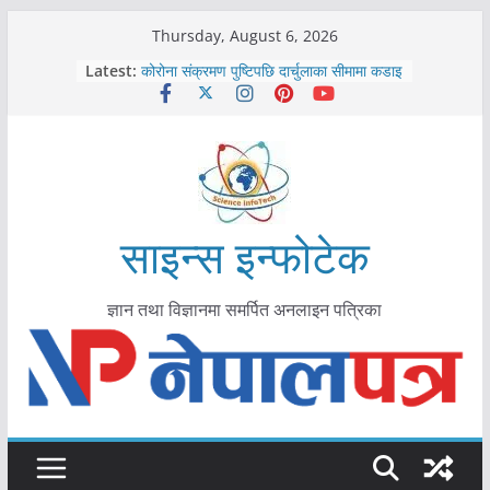
Skip
Thursday, August 6, 2026
to
काभ्रेपलाञ्चोकमा आयुर्वेद स्वास्थ्योपचारतर्फ
Latest:
आकर्षण बढ्दै
content
कोरोना संक्रमण पुष्टिपछि दार्चुलाका सीमामा कडाइ
विराटनगर महानगरद्वारा पूर्ण खोप सुनिश्चित घोषणा
तयारी
मकवानपुरमा खोरेत रोग विरुद्धको खोप लगाउन
सुरु
आयुर्वेद चिकित्सा प्रणालीको भूमिका महत्वपूर्ण छ :
मुख्यमन्त्री शाह
साइन्स इन्फोटेक
ज्ञान तथा विज्ञानमा समर्पित अनलाइन पत्रिका