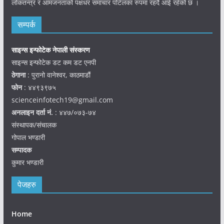
लोकतन्त्र र आमजनताको पक्षधर समाचार पोर्टलका रुपमा रहदै आई रहेको छ ।
सम्पर्क
साइन्स इन्फोटेक नेपाली संस्करण
साइन्स इन्फोटेक डट कम डट एनपी
ठेगाना
: पुरानो वानेश्वर, काठमाडौं
फोन
: ४४९३९७५
scienceinfotech19@gmail.com
अनलाइन दर्ता नं.
: ४४७/०७३-७४
संस्थापक/संचालक
गोपाल भण्डारी
सम्पादक
कुमार भण्डारी
पेजहरु
Home