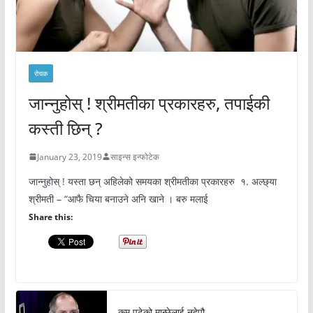
रोचक
जान्नुहोस् ! श्रीमतीका प्रकारहरु, तपाईकी
कस्ती छिन् ?
January 23, 2019
साइन्स इन्फोटेक
जान्नुहोस् ! यस्ता छन् अहिलेको समयका श्रीमतीका प्रकारहरु १. अल्छ्या
श्रीमती – “आफै चिया बनाउने अनि खाने । बरु मलाई
Share this:
कम पढेको मान्छेलाई नहेपौ