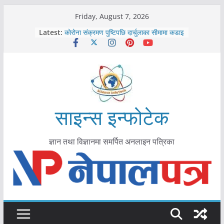
Skip
Friday, August 7, 2026
काभ्रेपलाञ्चोकमा आयुर्वेद स्वास्थ्योपचारतर्फ
to
Latest:
आकर्षण बढ्दै
content
कोरोना संक्रमण पुष्टिपछि दार्चुलाका सीमामा कडाइ
विराटनगर महानगरद्वारा पूर्ण खोप सुनिश्चित घोषणा
तयारी
मकवानपुरमा खोरेत रोग विरुद्धको खोप लगाउन
सुरु
आयुर्वेद चिकित्सा प्रणालीको भूमिका महत्वपूर्ण छ :
मुख्यमन्त्री शाह
साइन्स इन्फोटेक
ज्ञान तथा विज्ञानमा समर्पित अनलाइन पत्रिका