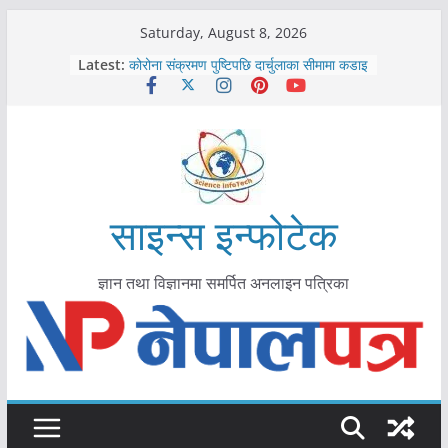
Skip
Saturday, August 8, 2026
to
Latest:
कोरोना संक्रमण पुष्टिपछि दार्चुलाका सीमामा कडाइ
content
विराटनगर महानगरद्वारा पूर्ण खोप सुनिश्चित घोषणा
तयारी
मकवानपुरमा खोरेत रोग विरुद्धको खोप लगाउन
सुरु
आयुर्वेद चिकित्सा प्रणालीको भूमिका महत्वपूर्ण छ :
मुख्यमन्त्री शाह
काभ्रेपलाञ्चोकमा आयुर्वेद स्वास्थ्योपचारतर्फ
साइन्स इन्फोटेक
आकर्षण बढ्दै
ज्ञान तथा विज्ञानमा समर्पित अनलाइन पत्रिका