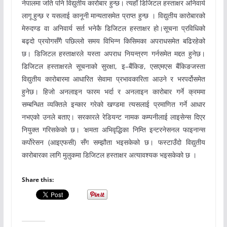
नेपालमा जति पनि विद्युतीय कारोबार हुन्छ। त्यहाँ डिजिटल हस्ताक्षर अनिवार्य
लागू हुन्छ र यसलाई कानूनी मान्यतासमेत प्राप्त हुन्छ । विद्युतीय कारोबारको
मेरुदण्ड वा अनिवार्य सर्त भनेकै डिजिटल हस्ताक्षर हो।सूचना प्रविधिको
बढ्दो प्रयोगसँगै पछिल्लो समय विभिन्न किसिमका अपराधसमेत बढिरहेको
छ। डिजिटल हस्ताक्षरले यस्ता अपराध नियन्त्रण गर्नसमेत मद्दत हुनेछ।
डिजिटल हस्ताक्षरले सूचनाको सुरक्षा, इ–बैंकिङ, एसएमएस बैंकिङजस्ता
विद्युतीय कारोबारमा आधारित सेवामा प्रभावकारिता आउने र भरपर्दोसमेत
हुनेछ। हिजो अनलाइन फारम भर्दा र अनलाइन कारोबार गर्ने क्रममा
सम्बन्धित व्यक्तिले इन्कार गरेको खण्डमा त्यसलाई प्रमाणित गर्ने आधार
नभएको उनले बताए। सरकारले रेडियन्ट नामक कम्पनीलाई लाइसेन्स दिएर
नियुक्त गरिसकेको छ। ‘क्षमता अभिवृद्धिका निम्ति इन्टरनेसनल फाइनान्स
कर्पोरेसन (आइएफसी) सँग सम्झौता भइसकेको छ। फस्टाउँदो विद्युतीय
कारोबारका लागि मुलुकमा डिजिटल हस्ताक्षर अत्यावश्यक भइसकेको छ ।
Share this: